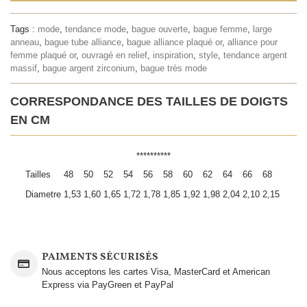
Tags :
mode
,
tendance mode
,
bague ouverte
,
bague femme
,
large
anneau
,
bague tube alliance
,
bague alliance plaqué or
,
alliance pour
femme plaqué or
,
ouvragé en relief
,
inspiration
,
style
,
tendance argent
massif
,
bague argent zirconium
,
bague très mode
CORRESPONDANCE DES TAILLES DE DOIGTS
EN CM
**********
Tailles
48
50
52
54
56
58
60
62
64
66
68
Diametre
1,53
1,60
1,65
1,72
1,78
1,85
1,92
1,98
2,04
2,10
2,15
PAIMENTS SÉCURISÉS
Nous acceptons les cartes Visa, MasterCard et American
Express via PayGreen et PayPal