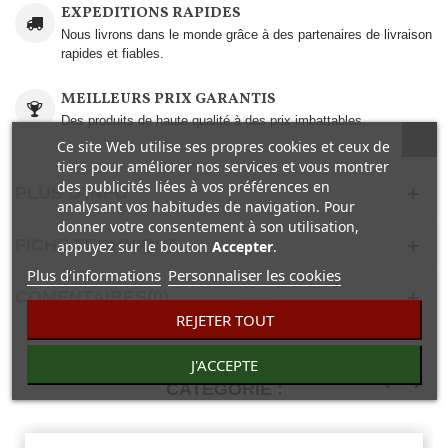
EXPEDITIONS RAPIDES
Nous livrons dans le monde grâce à des partenaires de livraison
rapides et fiables.
MEILLEURS PRIX GARANTIS
Des produits de haute qualité à des prix imbattables..
Ce site Web utilise ses propres cookies et ceux de
tiers pour améliorer nos services et vous montrer
des publicités liées à vos préférences en
PLUS D'INFO
analysant vos habitudes de navigation. Pour
donner votre consentement à son utilisation,
FICHE TECHNIQUE
appuyez sur le bouton
Accepter
.
Plus d'informations
Personnaliser les cookies
COMENTAIRES(0)
REJETER TOUT
30 AUTRES PRODUITS DANS LA MÊME
J'ACCEPTE
CATÉGORIE :