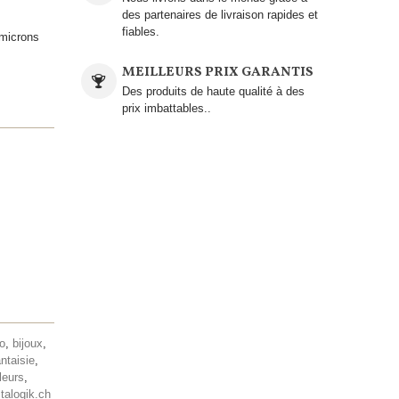
des partenaires de livraison rapides et
fiables.
 microns
MEILLEURS PRIX GARANTIS
Des produits de haute qualité à des
prix imbattables..
lo
,
bijoux
,
antaisie
,
leurs
,
talogik.ch