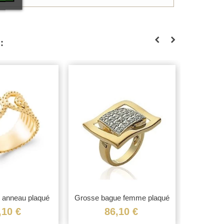
:
 anneau plaqué
Grosse bague femme plaqué
Bague plaq
or...
or...
,10 €
86,10 €