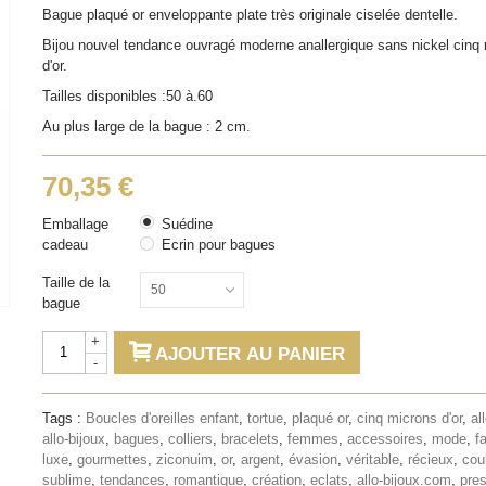
Bague plaqué or enveloppante plate très originale ciselée dentelle.
Bijou nouvel tendance ouvragé moderne anallergique sans nickel cinq
d'or.
Tailles disponibles :50 à.60
Au plus large de la bague : 2 cm.
70,35 €
Emballage
Suédine
cadeau
Ecrin pour bagues
Taille de la
50
bague
+
AJOUTER AU PANIER
-
Tags :
Boucles d'oreilles enfant
,
tortue
,
plaqué or
,
cinq microns d'or
,
al
allo-bijoux
,
bagues
,
colliers
,
bracelets
,
femmes
,
accessoires
,
mode
,
f
luxe
,
gourmettes
,
ziconuim
,
or
,
argent
,
évasion
,
véritable
,
récieux
,
cou
sublime
,
tendances
,
romantique
,
création
,
eclats
,
allo-bijoux.com
,
pres