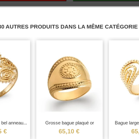
30 AUTRES PRODUITS DANS LA MÊME CATÉGORIE 
bel anneau...
Grosse bague plaqué or
Bague large
large...
5 €
65,10 €
65