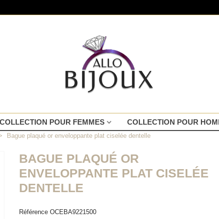
COLLECTION POUR FEMMES
COLLECTION POUR HO
>
Bague plaqué or enveloppante plat ciselée dentelle
BAGUE PLAQUÉ OR
ENVELOPPANTE PLAT CISELÉE
DENTELLE
Référence
OCEBA9221500