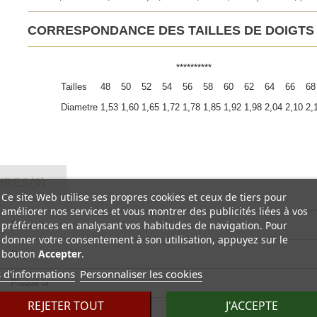
CORRESPONDANCE DES TAILLES DE DOIGTS
**********
Tailles
48
50
52
54
56
58
60
62
64
66
68
Diametre
1,53
1,60
1,65
1,72
1,78
1,85
1,92
1,98
2,04
2,10
2,
RES(0)
Ce site Web utilise ses propres cookies et ceux de tiers pour
améliorer nos services et vous montrer des publicités liées à vos
préférences en analysant vos habitudes de navigation. Pour
Bague
donner votre consentement à son utilisation, appuyez sur le
bouton
Accepter
.
Or
 d'informations
Personnaliser les cookies
Plaqué or
REJETER TOUT
J'ACCEPTE
Mode