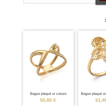
r large
Bague plaqué or coeurs
Bague plaqué or 
€
55,65 €
51,4