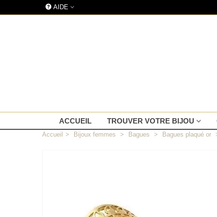
AIDE
ACCUEIL
TROUVER VOTRE BIJOU
Accueil
>
Bijoux femmes
>
Bagues
>
Bagues plaqué or