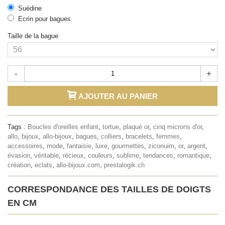
Suédine
Ecrin pour bagues
Taille de la bague
-
+
AJOUTER AU PANIER
Tags :
Boucles d'oreilles enfant
,
tortue
,
plaqué or
,
cinq microns d'or
,
allo
,
bijoux
,
allo-bijoux
,
bagues
,
colliers
,
bracelets
,
femmes
,
accessoires
,
mode
,
fantaisie
,
luxe
,
gourmettes
,
ziconuim
,
or
,
argent
,
évasion
,
véritable
,
récieux
,
couleurs
,
sublime
,
tendances
,
romantique
,
création
,
eclats
,
allo-bijoux.com
,
prestalogik.ch
CORRESPONDANCE DES TAILLES DE DOIGTS
EN CM