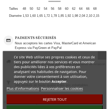
**********
Tailles
48
50
52
54
56
58
60
62
64
66
68
Diametre
1,53
1,60
1,65
1,72
1,78
1,85
1,92
1,98
2,04
2,10
2,15
PAIMENTS SÉCURISÉS
Nous acceptons les cartes Visa, MasterCard et American
Express via PayGreen et PayPal
Ce site Web utilise ses propres cookies et ceux de
EXPEDITIONS RAPIDES
tiers pour améliorer nos services et vous montrer
Nous livrons dans le monde grâce à des partenaires de livraison
des publicités liées à vos préférences en
rapides et fiables.
analysant vos habitudes de navigation. Pour
donner votre consentement à son utilisation,
MEILLEURS PRIX GARANTIS
appuyez sur le bouton
Accepter
.
Des produits de haute qualité à des prix imbattables..
Plus d'informations
Personnaliser les cookies
REJETER TOUT
FICHE TECHNIQUE