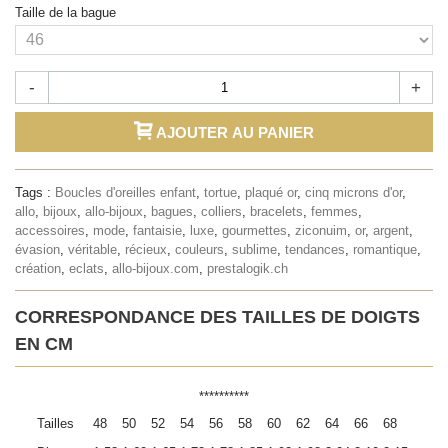
Taille de la bague
-
+
AJOUTER AU PANIER
Tags :
Boucles d'oreilles enfant
,
tortue
,
plaqué or
,
cinq microns d'or
,
allo
,
bijoux
,
allo-bijoux
,
bagues
,
colliers
,
bracelets
,
femmes
,
accessoires
,
mode
,
fantaisie
,
luxe
,
gourmettes
,
ziconuim
,
or
,
argent
,
évasion
,
véritable
,
récieux
,
couleurs
,
sublime
,
tendances
,
romantique
,
création
,
eclats
,
allo-bijoux.com
,
prestalogik.ch
CORRESPONDANCE DES TAILLES DE DOIGTS
EN CM
**********
Tailles
48
50
52
54
56
58
60
62
64
66
68