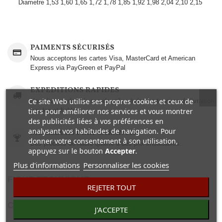
Diametre
1,53
1,60
1,65
1,72
1,78
1,85
1,92
1,98
2,04
2,10
2,15
PAIMENTS SÉCURISÉS
Nous acceptons les cartes Visa, MasterCard et American
Express via PayGreen et PayPal
EXPEDITIONS RAPIDES
Ce site Web utilise ses propres cookies et ceux de
Nous livrons dans le monde grâce à des partenaires de livraison
tiers pour améliorer nos services et vous montrer
rapides et fiables.
des publicités liées à vos préférences en
analysant vos habitudes de navigation. Pour
MEILLEURS PRIX GARANTIS
donner votre consentement à son utilisation,
Des produits de haute qualité à des prix imbattables..
appuyez sur le bouton
Accepter
.
Plus d'informations
Personnaliser les cookies
FICHE TECHNIQUE
REJETER TOUT
COMENTAIRES(0)
J'ACCEPTE