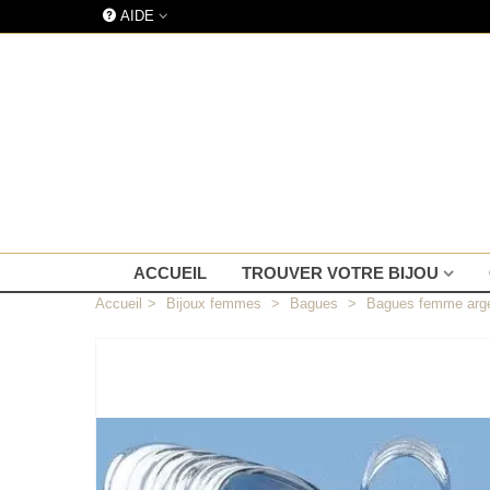
AIDE
ACCUEIL
TROUVER VOTRE BIJOU
Accueil
>
Bijoux femmes
>
Bagues
>
Bagues femme arge