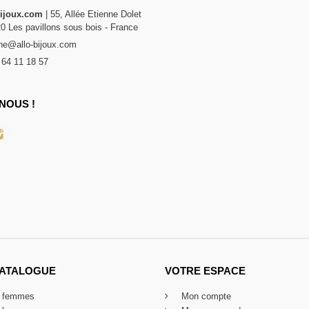
bijoux.com
| 55, Allée Etienne Dolet
20 Les pavillons sous bois - France
e@allo-bijoux.com
 64 11 18 57
NOUS !
CATALOGUE
VOTRE ESPACE
x femmes
Mon compte