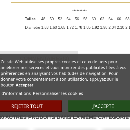
**********
Tailles
48
50
52
54
56
58
60
62
64
66
68
Diametre
1,53
1,60
1,65
1,72
1,78
1,85
1,92
1,98
2,04
2,10
2,
E
COMMENTAIRES(0)
Ce site Web utilise ses propres cookies et ceux de tiers pour
améliorer nos services et vous montrer des publicités liées à vos
préférences en analysant vos habitudes de navigation. Pour
donner votre consentement à son utilisation, appuyez sur le
bouton
Accepter
.
 d'informations
Personnaliser les cookies
REJETER TOUT
J'ACCEPTE
30 AUTRES PRODUITS DANS LA MÊME CATÉGORIE 