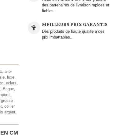
des partenaires de livraison rapides et
fiables.
MEILLEURS PRIX GARANTIS
Des produits de haute qualité à des
prix imbattables..
ux
,
allo-
sie
,
luxe
,
on
,
eclats
,
f
,
Bague
,
mporel
,
,
grosse
t
,
collier
es argent
,
 EN CM