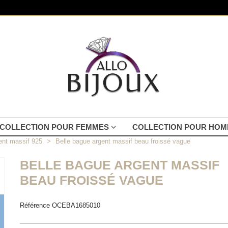
COLLECTION POUR FEMMES
COLLECTION POUR HO
nt massif 925
>
Belle bague argent massif beau froissé vague
BELLE BAGUE ARGENT MASSIF
BEAU FROISSÉ VAGUE
Référence
OCEBA1685010