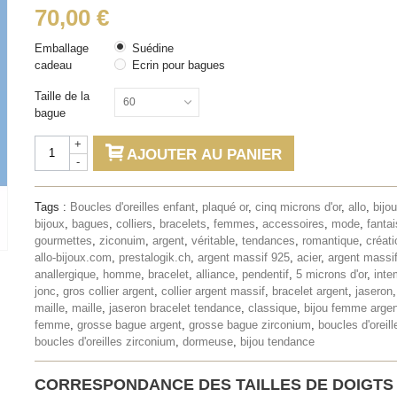
70,00 €
Emballage
Suédine
cadeau
Ecrin pour bagues
Taille de la
60
bague
+
AJOUTER AU PANIER
-
Tags :
Boucles d'oreilles enfant
,
plaqué or
,
cinq microns d'or
,
allo
,
bijo
bijoux
,
bagues
,
colliers
,
bracelets
,
femmes
,
accessoires
,
mode
,
fantai
gourmettes
,
ziconuim
,
argent
,
véritable
,
tendances
,
romantique
,
créati
allo-bijoux.com
,
prestalogik.ch
,
argent massif 925
,
acier
,
argent massi
anallergique
,
homme
,
bracelet
,
alliance
,
pendentif
,
5 microns d'or
,
inte
jonc
,
gros collier argent
,
collier argent massif
,
bracelet argent
,
jaseron
maille
,
maille
,
jaseron bracelet tendance
,
classique
,
bijou femme argen
femme
,
grosse bague argent
,
grosse bague zirconium
,
boucles d'oreill
boucles d'oreilles zirconium
,
dormeuse
,
bijou tendance
CORRESPONDANCE DES TAILLES DE DOIGTS