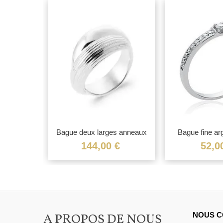
ce trois...
Bague deux larges anneaux
Bague fine ar
fixe...
demi.
€
144,00 €
52,0
A PROPOS DE NOUS
NOUS C