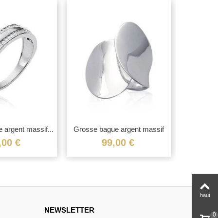
e argent massif...
Grosse bague argent massif
Bague arg
large...
,00 €
99,00 €
haut
NEWSLETTER
0