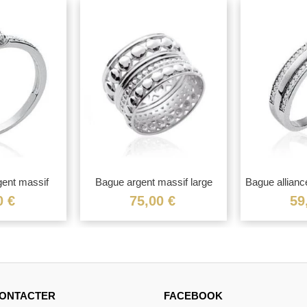
gent massif
Bague argent massif large
Bague allianc
..
anneau...
0 €
75,00 €
59
ONTACTER
FACEBOOK