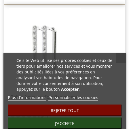
Ce site Web utilise ses propres cookies et ceux de
tiers pour améliorer nos services et vous montrer
des publicités liées à vos préférences en
analysant vos habitudes de navigation. Pour
donner votre consentement à son utilisation,
appuyez sur le bouton
Accepter
.
Belles boucles d'oreilles argent...
Plus d'informations
Personnaliser les cookies
72,45 €
REJETER TOUT
0 Avis
J'ACCEPTE
Belles boucles d'oreilles,demi créole argent massif micro-serti de