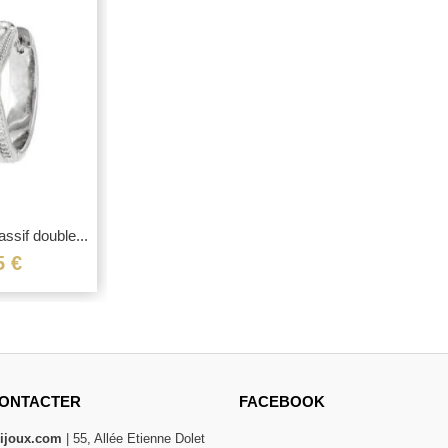
ssif double...
5 €
ONTACTER
FACEBOOK
bijoux.com
| 55, Allée Etienne Dolet