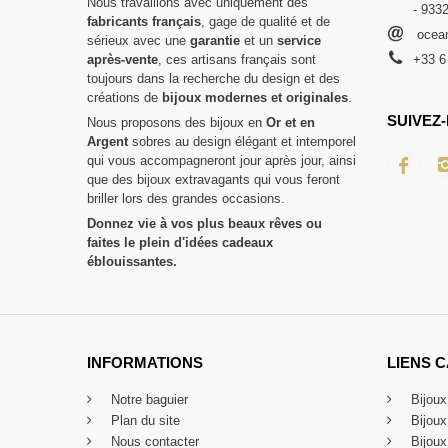
Nous travaillons avec uniquement des
- 933
fabricants français
, gage de qualité et de
ocean
sérieux avec une
garantie
et un
service
après-vente
, ces artisans français sont
+33 6
toujours dans la recherche du design et des
créations de
bijoux modernes et originales
.
SUIVEZ-
Nous proposons des bijoux en
Or et en
Argent
sobres au design élégant et intemporel
qui vous accompagneront jour après jour, ainsi
que des bijoux extravagants qui vous feront
briller lors des grandes occasions.
Donnez vie à vos plus beaux rêves ou
faites le plein d'idées cadeaux
éblouissantes.
INFORMATIONS
LIENS 
Notre baguier
Bijou
Plan du site
Bijou
Nous contacter
Bijoux