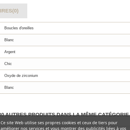
RES(0)
Boucles d'oreilles
Blanc
Argent
Chic
Oxyde de zirconium
Blanc
30 AUTRES PRODUITS DANS LA MÊME CATÉGORIE 
Ce site Web utilise ses propres cookies et ceux de tiers pour
améliorer nos services et vous montrer des publicités liées à vos