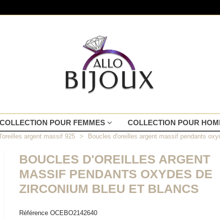
COLLECTION POUR FEMMES
COLLECTION POUR HO
'oreilles argent massif 925
>
Boucles d'oreilles argent massif pendants oxy
BOUCLES D'OREILLES ARGENT
MASSIF PENDANTS OXYDES DE
ZIRCONIUM BLEU ET BLANCS
Référence
OCEBO2142640