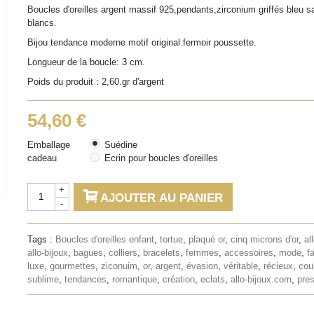
Boucles d'oreilles argent massif 925,pendants,zirconium griffés bleu sa
blancs.
Bijou tendance moderne motif original.fermoir poussette.
Longueur de la boucle: 3 cm.
Poids du produit : 2,60.gr d'argent
54,60 €
Emballage
Suédine
cadeau
Ecrin pour boucles d'oreilles
+
AJOUTER AU PANIER
-
Tags :
Boucles d'oreilles enfant
,
tortue
,
plaqué or
,
cinq microns d'or
,
al
allo-bijoux
,
bagues
,
colliers
,
bracelets
,
femmes
,
accessoires
,
mode
,
f
luxe
,
gourmettes
,
ziconuim
,
or
,
argent
,
évasion
,
véritable
,
récieux
,
cou
sublime
,
tendances
,
romantique
,
création
,
eclats
,
allo-bijoux.com
,
pres