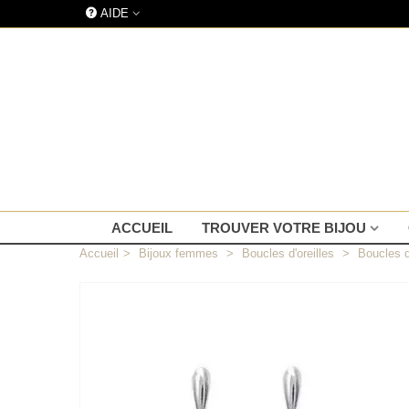
AIDE
ACCUEIL
TROUVER VOTRE BIJOU
Accueil
>
Bijoux femmes
>
Boucles d'oreilles
>
Boucles d