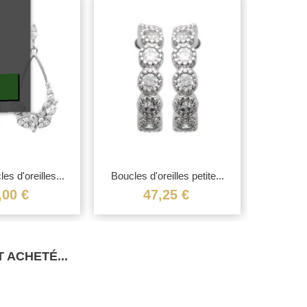
es d'oreilles...
Boucles d'oreilles petite...
Boucles d
,00 €
47,25 €
 ACHETÉ...