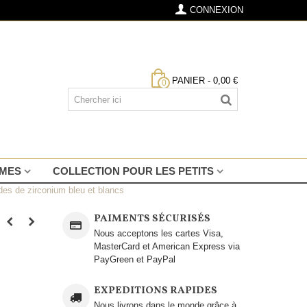
CONNEXION
PANIER
-
0,00 €
0
MMES
COLLECTION POUR LES PETITS
des de zirconium bleu et blancs
PAIMENTS SÉCURISÉS
Nous acceptons les cartes Visa,
MasterCard et American Express via
PayGreen et PayPal
EXPEDITIONS RAPIDES
Nous livrons dans le monde grâce à