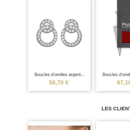
Plus
eilles...
Boucles d'oreilles argent...
Boucles d'oreil
€
56,70 €
67,1
LES CLIEN