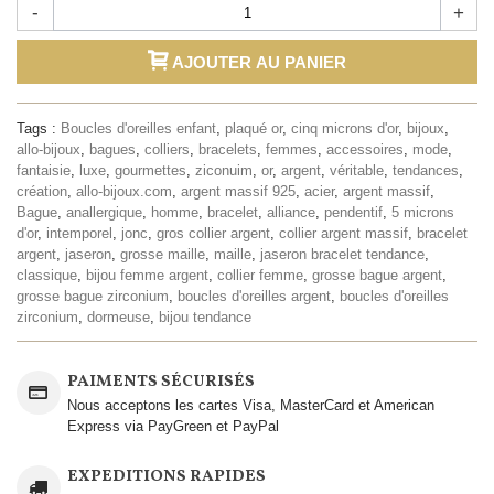
-
+
AJOUTER AU PANIER
Tags :
Boucles d'oreilles enfant
,
plaqué or
,
cinq microns d'or
,
bijoux
,
allo-bijoux
,
bagues
,
colliers
,
bracelets
,
femmes
,
accessoires
,
mode
,
fantaisie
,
luxe
,
gourmettes
,
ziconuim
,
or
,
argent
,
véritable
,
tendances
,
création
,
allo-bijoux.com
,
argent massif 925
,
acier
,
argent massif
,
Bague
,
anallergique
,
homme
,
bracelet
,
alliance
,
pendentif
,
5 microns
d'or
,
intemporel
,
jonc
,
gros collier argent
,
collier argent massif
,
bracelet
argent
,
jaseron
,
grosse maille
,
maille
,
jaseron bracelet tendance
,
classique
,
bijou femme argent
,
collier femme
,
grosse bague argent
,
grosse bague zirconium
,
boucles d'oreilles argent
,
boucles d'oreilles
zirconium
,
dormeuse
,
bijou tendance
PAIMENTS SÉCURISÉS
Nous acceptons les cartes Visa, MasterCard et American
Express via PayGreen et PayPal
EXPEDITIONS RAPIDES