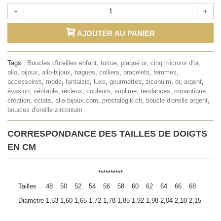
-
+
AJOUTER AU PANIER
Tags :
Boucles d'oreilles enfant
,
tortue
,
plaqué or
,
cinq microns d'or
,
allo
,
bijoux
,
allo-bijoux
,
bagues
,
colliers
,
bracelets
,
femmes
,
accessoires
,
mode
,
fantaisie
,
luxe
,
gourmettes
,
ziconuim
,
or
,
argent
,
évasion
,
véritable
,
récieux
,
couleurs
,
sublime
,
tendances
,
romantique
,
création
,
eclats
,
allo-bijoux.com
,
prestalogik.ch
,
boucle d'oreille argent
,
boucles d'oreille zirconium
CORRESPONDANCE DES TAILLES DE DOIGTS
EN CM
**********
Tailles
48
50
52
54
56
58
60
62
64
66
68
Diametre
1,53
1,60
1,65
1,72
1,78
1,85
1,92
1,98
2,04
2,10
2,15