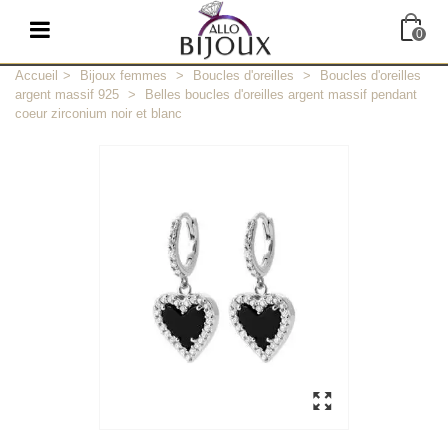
0
Accueil
>
Bijoux femmes
>
Boucles d'oreilles
>
Boucles d'oreilles
argent massif 925
>
Belles boucles d'oreilles argent massif pendant
coeur zirconium noir et blanc