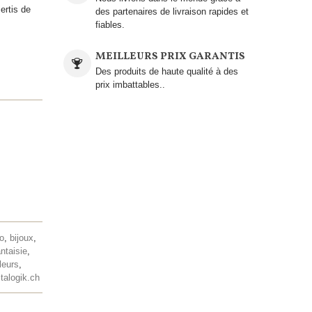
ertis de
des partenaires de livraison rapides et
fiables.
MEILLEURS PRIX GARANTIS
Des produits de haute qualité à des
prix imbattables..
lo
,
bijoux
,
antaisie
,
leurs
,
talogik.ch