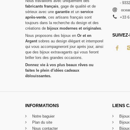
Nous travaillons avec uniquement des
- 933
fabricants français
, gage de qualité et de
ocean
sérieux avec une
garantie
et un
service
après-vente
, ces artisans français sont
+33 6
toujours dans la recherche du design et des
créations de
bijoux modernes et originales
.
SUIVEZ-
Nous proposons des bijoux en
Or et en
Argent
sobres au design élégant et intemporel
qui vous accompagneront jour après jour, ainsi
que des bijoux extravagants qui vous feront
briller lors des grandes occasions.
Donnez vie à vos plus beaux rêves ou
faites le plein d'idées cadeaux
éblouissantes.
INFORMATIONS
LIENS 
Notre baguier
Bijou
Plan du site
Bijou
Nous contacter
Bijoux