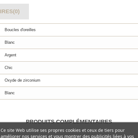
RES(0)
Boucles d'oreilles
Blanc
Argent
Chic
Oxyde de zirconium
Blanc
PRODUITS COMPLÉMENTAIRES
Ce site Web utilise ses propres cookies et ceux de tiers pour
améliorer nos services et vous montrer des publicités liées à vos