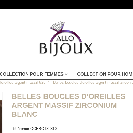
COLLECTION POUR FEMMES
COLLECTION POUR HO
'oreilles argent massif 925
>
Belles boucles d'oreilles argent massif zircon
BELLES BOUCLES D'OREILLES
ARGENT MASSIF ZIRCONIUM
BLANC
Référence
OCEBO182310