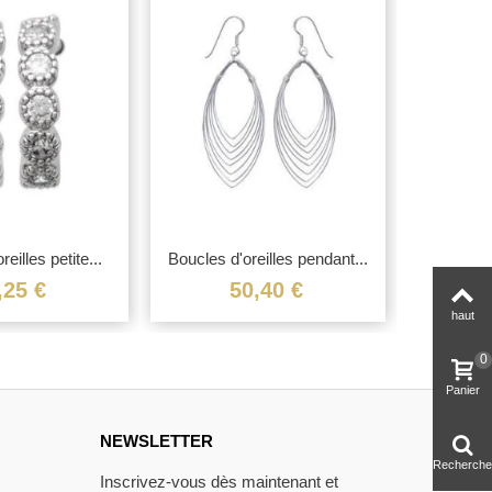
eilles petite...
Boucles d'oreilles pendant...
Boucles d
,25 €
50,40 €
haut
0
Panier
NEWSLETTER
Recherche
Inscrivez-vous dès maintenant et