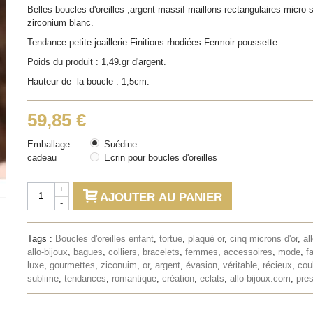
Belles boucles d'oreilles ,argent massif maillons rectangulaires micro-s
zirconium blanc.
Tendance petite joaillerie.Finitions rhodiées.Fermoir poussette.
Poids du produit : 1,49.gr d'argent.
Hauteur de la boucle : 1,5cm.
59,85 €
Emballage
Suédine
cadeau
Ecrin pour boucles d'oreilles
+
AJOUTER AU PANIER
-
Tags :
Boucles d'oreilles enfant
,
tortue
,
plaqué or
,
cinq microns d'or
,
al
allo-bijoux
,
bagues
,
colliers
,
bracelets
,
femmes
,
accessoires
,
mode
,
f
luxe
,
gourmettes
,
ziconuim
,
or
,
argent
,
évasion
,
véritable
,
récieux
,
cou
sublime
,
tendances
,
romantique
,
création
,
eclats
,
allo-bijoux.com
,
pres