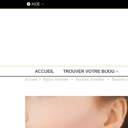
AIDE
ACCUEIL
TROUVER VOTRE BIJOU
Accueil
>
Bijoux femmes
>
Boucles d'oreilles
>
Boucles d