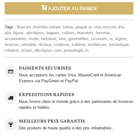
AJOUTER AU PANIER
Tags :
Boucles d'oreilles enfant
,
tortue
,
plaqué or
,
cinq microns d'or
,
allo
,
bijoux
,
allo-bijoux
,
bagues
,
colliers
,
bracelets
,
femmes
,
accessoires
,
mode
,
fantaisie
,
luxe
,
gourmettes
,
ziconuim
,
or
,
argent
,
évasion
,
véritable
,
récieux
,
couleurs
,
sublime
,
tendances
,
romantique
,
création
,
eclats
,
allo-bijoux.com
,
prestalogik.ch
PAIMENTS SÉCURISÉS
Nous acceptons les cartes Visa, MasterCard et American
Express via PayGreen et PayPal
EXPEDITIONS RAPIDES
Nous livrons dans le monde grâce à des partenaires de livraison
rapides et fiables.
MEILLEURS PRIX GARANTIS
Des produits de haute qualité à des prix imbattables..