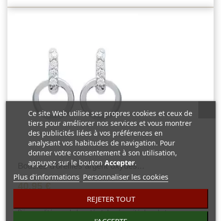
Ce site Web utilise ses propres cookies et ceux de
tiers pour améliorer nos services et vous montrer
des publicités liées à vos préférences en
analysant vos habitudes de navigation. Pour
donner votre consentement à son utilisation,
appuyez sur le bouton
Accepter
.
Boucles d'oreilles argent oxydes...
Plus d'informations
Personnaliser les cookies
40,95 €
REJETER TOUT
0 Avis
Bijou qualité rare de beauté et de pérennité dans le temps