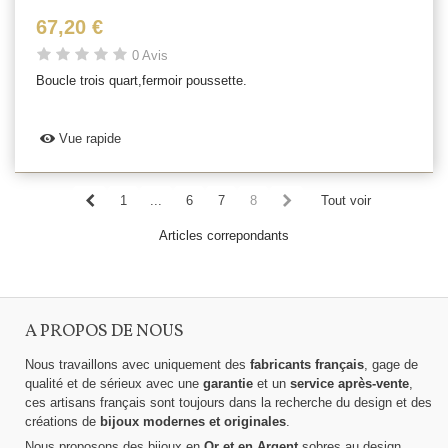
67,20 €
0 Avis
Boucle trois quart,fermoir poussette.
Vue rapide
1
...
6
7
8
Tout voir
Articles correpondants
A PROPOS DE NOUS
Nous travaillons avec uniquement des
fabricants français
, gage de
qualité et de sérieux avec une
garantie
et un
service après-vente
,
ces artisans français sont toujours dans la recherche du design et des
créations de
bijoux modernes et originales
.
Nous proposons des bijoux en
Or et en Argent
sobres au design