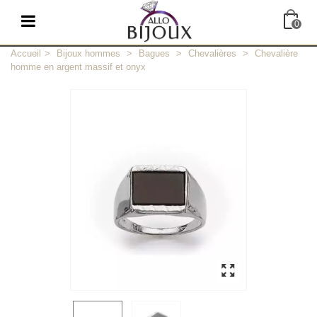
0
Accueil
>
Bijoux hommes
>
Bagues
>
Chevalières
>
Chevalière
homme en argent massif et onyx