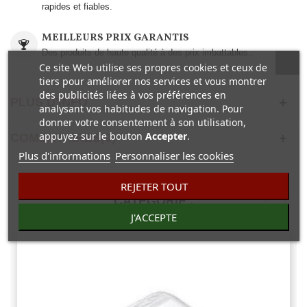
rapides et fiables.
MEILLEURS PRIX GARANTIS
Des produits de haute qualité à des prix imbattables..
Ce site Web utilise ses propres cookies et ceux de
tiers pour améliorer nos services et vous montrer
des publicités liées à vos préférences en
PLUS D'INFO
analysant vos habitudes de navigation. Pour
donner votre consentement à son utilisation,
appuyez sur le bouton
Accepter
.
COMENTAIRES(0)
Plus d'informations
Personnaliser les cookies
30 AUTRES PRODUITS DANS LA MÊME
REJETER TOUT
CATÉGORIE :
J'ACCEPTE