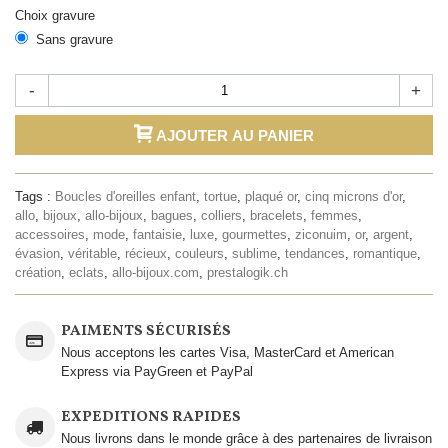
Choix gravure
Sans gravure
-
+
AJOUTER AU PANIER
Tags :
Boucles d'oreilles enfant
,
tortue
,
plaqué or
,
cinq microns d'or
,
allo
,
bijoux
,
allo-bijoux
,
bagues
,
colliers
,
bracelets
,
femmes
,
accessoires
,
mode
,
fantaisie
,
luxe
,
gourmettes
,
ziconuim
,
or
,
argent
,
évasion
,
véritable
,
récieux
,
couleurs
,
sublime
,
tendances
,
romantique
,
création
,
eclats
,
allo-bijoux.com
,
prestalogik.ch
PAIMENTS SÉCURISÉS
Nous acceptons les cartes Visa, MasterCard et American
Express via PayGreen et PayPal
EXPEDITIONS RAPIDES
Nous livrons dans le monde grâce à des partenaires de livraison