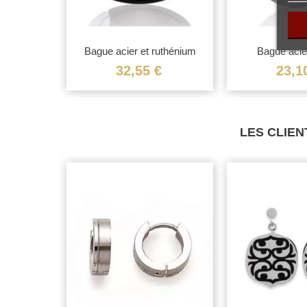
ce acier...
Bague acier et ruthénium
Bague acie
homme...
inoxydab
€
32,55 €
23,1
LES CLIEN