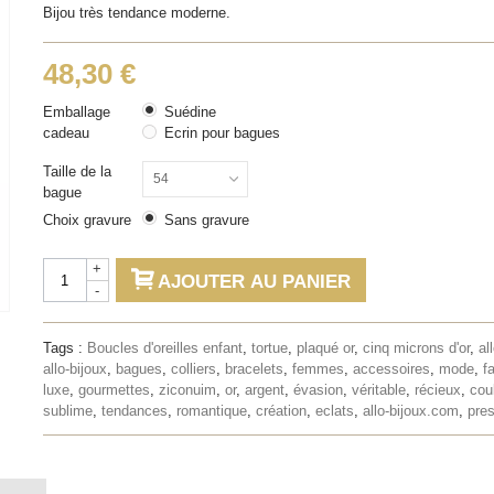
Bijou très tendance moderne.
48,30 €
Emballage
Suédine
cadeau
Ecrin pour bagues
Taille de la
54
bague
Choix gravure
Sans gravure
+
AJOUTER AU PANIER
-
Tags :
Boucles d'oreilles enfant
,
tortue
,
plaqué or
,
cinq microns d'or
,
al
allo-bijoux
,
bagues
,
colliers
,
bracelets
,
femmes
,
accessoires
,
mode
,
f
luxe
,
gourmettes
,
ziconuim
,
or
,
argent
,
évasion
,
véritable
,
récieux
,
cou
sublime
,
tendances
,
romantique
,
création
,
eclats
,
allo-bijoux.com
,
pres