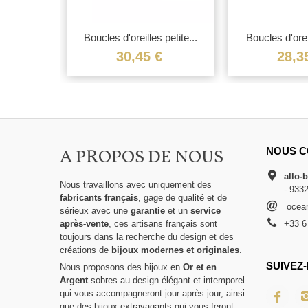
Boucles d'oreilles petite...
Boucles d'oreil
30,45 €
28,3
A PROPOS DE NOUS
NOUS C
allo-
Nous travaillons avec uniquement des
- 933
fabricants français
, gage de qualité et de
ocean
sérieux avec une
garantie
et un
service
après-vente
, ces artisans français sont
+33 6
toujours dans la recherche du design et des
créations de
bijoux modernes et originales
.
SUIVEZ-
Nous proposons des bijoux en
Or et en
Argent
sobres au design élégant et intemporel
qui vous accompagneront jour après jour, ainsi
que des bijoux extravagants qui vous feront