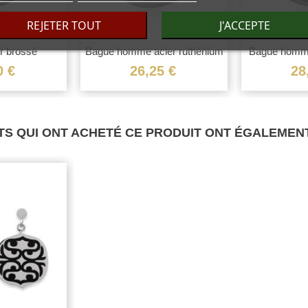
REJETER TOUT
J'ACCEPTE
r brossé
Bague homme acier ruthénium
Bague homme 
le...
noir...
0 €
26,25 €
28
TS QUI ONT ACHETÉ CE PRODUIT ONT ÉGALEMENT