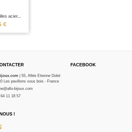
les acier...
5 €
ONTACTER
FACEBOOK
bijoux.com
| 55, Allée Etienne Dolet
20 Les pavillons sous bois - France
e@allo-bijoux.com
 64 11 18 57
NOUS !