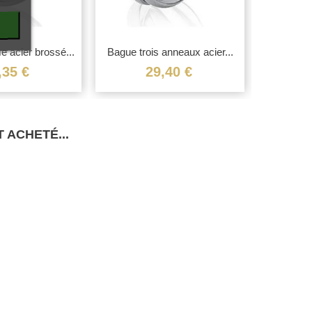
acier brossé...
Bague trois anneaux acier...
Bague
e
,35 €
29,40 €
 ACHETÉ...