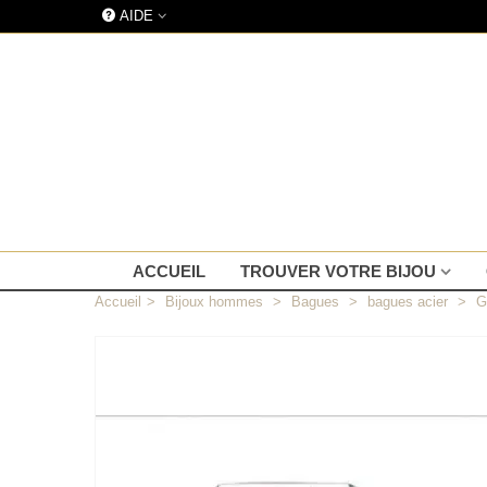
AIDE
ACCUEIL
TROUVER VOTRE BIJOU
Accueil
>
Bijoux hommes
>
Bagues
>
bagues acier
>
G