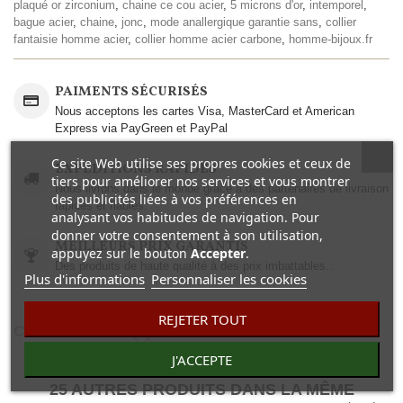
plaqué or zirconium
,
chaine ce cou acier
,
5 microns d'or
,
intemporel
,
bague acier
,
chaine
,
jonc
,
mode anallergique garantie sans
,
collier
fantaisie homme acier
,
collier homme acier carbone
,
homme-bijoux.fr
PAIMENTS SÉCURISÉS
Nous acceptons les cartes Visa, MasterCard et American
Express via PayGreen et PayPal
Ce site Web utilise ses propres cookies et ceux de
EXPEDITIONS RAPIDES
tiers pour améliorer nos services et vous montrer
Nous livrons dans le monde grâce à des partenaires de livraison
des publicités liées à vos préférences en
rapides et fiables.
analysant vos habitudes de navigation. Pour
donner votre consentement à son utilisation,
MEILLEURS PRIX GARANTIS
appuyez sur le bouton
Accepter
.
Des produits de haute qualité à des prix imbattables..
Plus d'informations
Personnaliser les cookies
REJETER TOUT
COMENTAIRES(0)
J'ACCEPTE
25 AUTRES PRODUITS DANS LA MÊME