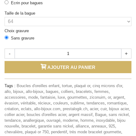
Ecrin pour bagues
Taille de la bague
Choix gravure
Sans gravure
-
+
AJOUTER AU PANIER
Tags :
Boucles d'oreilles enfant
,
tortue
,
plaqué or
,
cinq microns d'or
,
allo
,
bijoux
,
allo-bijoux
,
bagues
,
colliers
,
bracelets
,
femmes
,
accessoires
,
mode
,
fantaisie
,
luxe
,
gourmettes
,
ziconuim
,
or
,
argent
,
évasion
,
véritable
,
récieux
,
couleurs
,
sublime
,
tendances
,
romantique
,
création
,
eclats
,
allo-bijoux.com
,
prestalogik.ch
,
acier
,
cuir
,
bijoux acier
,
collier acier
,
boucles d'oreilles acier
,
argent massif
,
Bague
,
sans nickel
,
tendance
,
anallergique
,
ouvragé
,
moderne
,
homme
,
inoxydable
,
bijou
nouvelle
,
bracelet
,
garantie sans nickel
,
alliance
,
anneaux
,
925
,
chevalière
,
plaqué or 750
,
pendentif
,
très mode bracelet gourmette
,