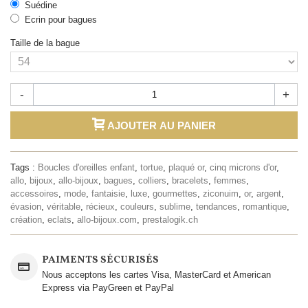
Suédine
Ecrin pour bagues
Taille de la bague
-
+
AJOUTER AU PANIER
Tags :
Boucles d'oreilles enfant
,
tortue
,
plaqué or
,
cinq microns d'or
,
allo
,
bijoux
,
allo-bijoux
,
bagues
,
colliers
,
bracelets
,
femmes
,
accessoires
,
mode
,
fantaisie
,
luxe
,
gourmettes
,
ziconuim
,
or
,
argent
,
évasion
,
véritable
,
récieux
,
couleurs
,
sublime
,
tendances
,
romantique
,
création
,
eclats
,
allo-bijoux.com
,
prestalogik.ch
PAIMENTS SÉCURISÉS
Nous acceptons les cartes Visa, MasterCard et American
Express via PayGreen et PayPal