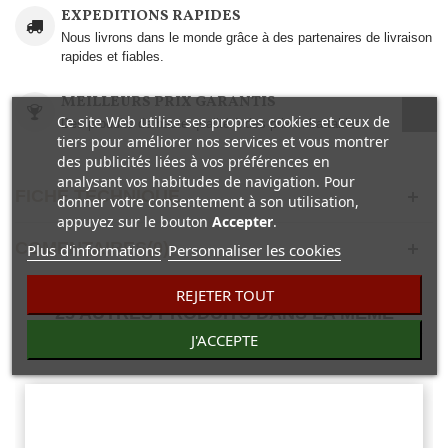
EXPEDITIONS RAPIDES
Nous livrons dans le monde grâce à des partenaires de livraison
rapides et fiables.
MEILLEURS PRIX GARANTIS
Ce site Web utilise ses propres cookies et ceux de
Des produits de haute qualité à des prix imbattables..
tiers pour améliorer nos services et vous montrer
des publicités liées à vos préférences en
analysant vos habitudes de navigation. Pour
FICHE TECHNIQUE
donner votre consentement à son utilisation,
appuyez sur le bouton
Accepter
.
COMENTAIRES(0)
Plus d'informations
Personnaliser les cookies
REJETER TOUT
25 AUTRES PRODUITS DANS LA MÊME
CATÉGORIE :
J'ACCEPTE