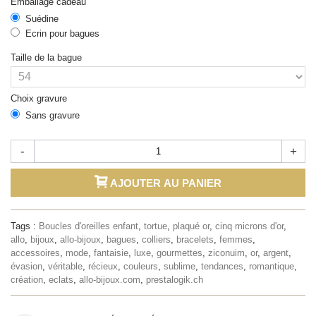
Emballage cadeau
Suédine
Ecrin pour bagues
Taille de la bague
Choix gravure
Sans gravure
-
+
AJOUTER AU PANIER
Tags :
Boucles d'oreilles enfant
,
tortue
,
plaqué or
,
cinq microns d'or
,
allo
,
bijoux
,
allo-bijoux
,
bagues
,
colliers
,
bracelets
,
femmes
,
accessoires
,
mode
,
fantaisie
,
luxe
,
gourmettes
,
ziconuim
,
or
,
argent
,
évasion
,
véritable
,
récieux
,
couleurs
,
sublime
,
tendances
,
romantique
,
création
,
eclats
,
allo-bijoux.com
,
prestalogik.ch