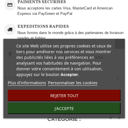
PAIMENTS SÉCURISÉS
Nous acceptons les cartes Visa, MasterCard et American
Express via PayGreen et PayPal
EXPEDITIONS RAPIDES
Nous livrons dans le monde grâce à des partenaires de livraison
rapides et fiables.
Ce site Web utilise ses propres cookies et ceux de
MEILLEURS PRIX GARANTIS
tiers pour améliorer nos services et vous montrer
des publicités liées à vos préférences en
Des produits de haute qualité à des prix imbattables..
analysant vos habitudes de navigation. Pour
donner votre consentement à son utilisation,
appuyez sur le bouton
Accepter
.
FICHE TECHNIQUE
Plus d'informations
Personnaliser les cookies
COMENTAIRES(0)
REJETER TOUT
J'ACCEPTE
25 AUTRES PRODUITS DANS LA MÊME
CATÉGORIE :