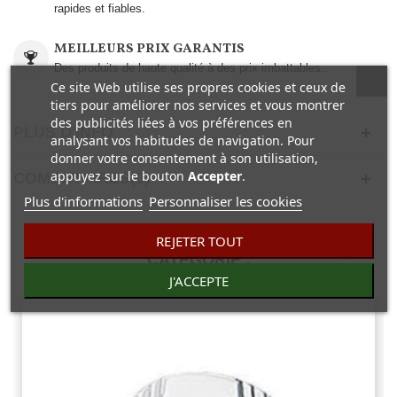
rapides et fiables.
MEILLEURS PRIX GARANTIS
Des produits de haute qualité à des prix imbattables..
Ce site Web utilise ses propres cookies et ceux de
tiers pour améliorer nos services et vous montrer
des publicités liées à vos préférences en
PLUS D'INFO
analysant vos habitudes de navigation. Pour
donner votre consentement à son utilisation,
appuyez sur le bouton
Accepter
.
COMENTAIRES(0)
Plus d'informations
Personnaliser les cookies
30 AUTRES PRODUITS DANS LA MÊME
REJETER TOUT
CATÉGORIE :
J'ACCEPTE