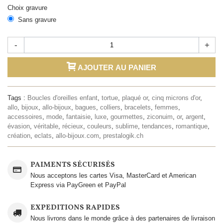
Choix gravure
Sans gravure
-
+
AJOUTER AU PANIER
Tags :
Boucles d'oreilles enfant
,
tortue
,
plaqué or
,
cinq microns d'or
,
allo
,
bijoux
,
allo-bijoux
,
bagues
,
colliers
,
bracelets
,
femmes
,
accessoires
,
mode
,
fantaisie
,
luxe
,
gourmettes
,
ziconuim
,
or
,
argent
,
évasion
,
véritable
,
récieux
,
couleurs
,
sublime
,
tendances
,
romantique
,
création
,
eclats
,
allo-bijoux.com
,
prestalogik.ch
PAIMENTS SÉCURISÉS
Nous acceptons les cartes Visa, MasterCard et American
Express via PayGreen et PayPal
EXPEDITIONS RAPIDES
Nous livrons dans le monde grâce à des partenaires de livraison