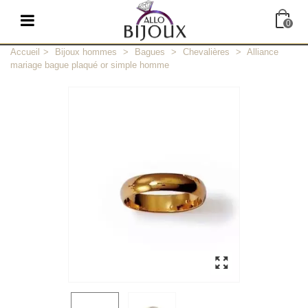
0
Accueil
>
Bijoux hommes
>
Bagues
>
Chevalières
>
Alliance
mariage bague plaqué or simple homme