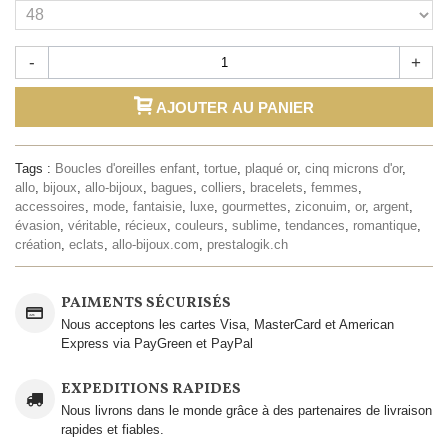
-
+
AJOUTER AU PANIER
Tags :
Boucles d'oreilles enfant
,
tortue
,
plaqué or
,
cinq microns d'or
,
allo
,
bijoux
,
allo-bijoux
,
bagues
,
colliers
,
bracelets
,
femmes
,
accessoires
,
mode
,
fantaisie
,
luxe
,
gourmettes
,
ziconuim
,
or
,
argent
,
évasion
,
véritable
,
récieux
,
couleurs
,
sublime
,
tendances
,
romantique
,
création
,
eclats
,
allo-bijoux.com
,
prestalogik.ch
PAIMENTS SÉCURISÉS
Nous acceptons les cartes Visa, MasterCard et American
Express via PayGreen et PayPal
EXPEDITIONS RAPIDES
Nous livrons dans le monde grâce à des partenaires de livraison
rapides et fiables.