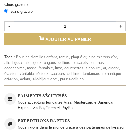
Choix gravure
Sans gravure
-
+
AJOUTER AU PANIER
Tags :
Boucles d'oreilles enfant
,
tortue
,
plaqué or
,
cinq microns d'or
,
allo
,
bijoux
,
allo-bijoux
,
bagues
,
colliers
,
bracelets
,
femmes
,
accessoires
,
mode
,
fantaisie
,
luxe
,
gourmettes
,
ziconuim
,
or
,
argent
,
évasion
,
véritable
,
récieux
,
couleurs
,
sublime
,
tendances
,
romantique
,
création
,
eclats
,
allo-bijoux.com
,
prestalogik.ch
PAIMENTS SÉCURISÉS
Nous acceptons les cartes Visa, MasterCard et American
Express via PayGreen et PayPal
EXPEDITIONS RAPIDES
Nous livrons dans le monde grâce à des partenaires de livraison