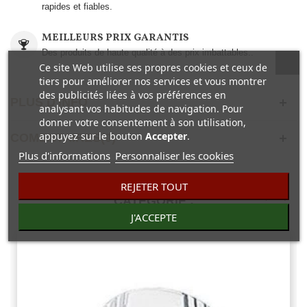
rapides et fiables.
MEILLEURS PRIX GARANTIS
Des produits de haute qualité à des prix imbattables..
Ce site Web utilise ses propres cookies et ceux de
tiers pour améliorer nos services et vous montrer
des publicités liées à vos préférences en
PLUS D'INFO
analysant vos habitudes de navigation. Pour
donner votre consentement à son utilisation,
appuyez sur le bouton
Accepter
.
COMENTAIRES(0)
Plus d'informations
Personnaliser les cookies
30 AUTRES PRODUITS DANS LA MÊME
REJETER TOUT
CATÉGORIE :
J'ACCEPTE