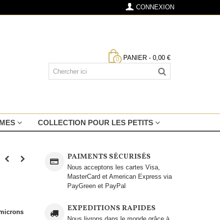
CONNEXION
PANIER
-
0,00 €
0
MMES
COLLECTION POUR LES PETITS
PAIMENTS SÉCURISÉS
Nous acceptons les cartes Visa,
MasterCard et American Express via
PayGreen et PayPal
EXPEDITIONS RAPIDES
 microns
Nous livrons dans le monde grâce à