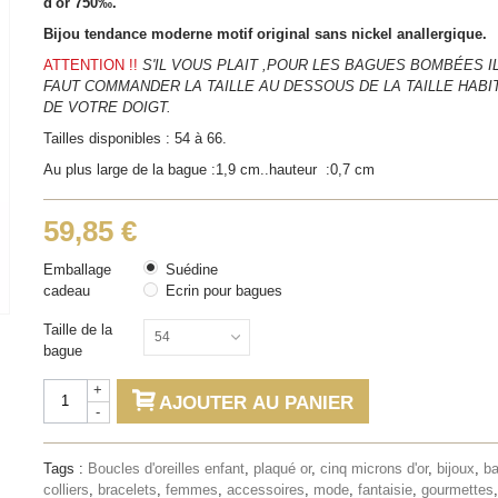
d'or 750‰.
Bijou tendance moderne motif original sans nickel anallergique.
ATTENTION !!
S'IL VOUS PLAIT ,POUR LES BAGUES BOMBÉES I
FAUT COMMANDER LA TAILLE AU DESSOUS DE LA TAILLE HABI
DE VOTRE DOIGT.
Tailles disponibles : 54 à 66.
Au plus large de la bague :1,9 cm..hauteur :0,7 cm
59,85 €
Emballage
Suédine
cadeau
Ecrin pour bagues
Taille de la
54
bague
+
AJOUTER AU PANIER
-
Tags :
Boucles d'oreilles enfant
,
plaqué or
,
cinq microns d'or
,
bijoux
,
b
colliers
,
bracelets
,
femmes
,
accessoires
,
mode
,
fantaisie
,
gourmettes