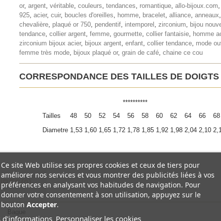
or
,
argent
,
véritable
,
couleurs
,
tendances
,
romantique
,
allo-bijoux.com
925
,
acier
,
cuir
,
boucles d'oreilles
,
homme
,
bracelet
,
alliance
,
anneaux
,
chevalière
,
plaqué or 750
,
pendentif
,
intemporel
,
zirconium
,
bijou nouve
tendance
,
collier argent
,
femme
,
gourmette
,
collier fantaisie
,
homme ac
zirconium bijoux acier
,
bijoux argent
,
enfant
,
collier tendance
,
mode ou
femme très mode
,
bijoux plaqué or
,
grain de café
,
chaine ce cou
CORRESPONDANCE DES TAILLES DE DOIGTS
**********
Tailles
48
50
52
54
56
58
60
62
64
66
68
Diametre
1,53
1,60
1,65
1,72
1,78
1,85
1,92
1,98
2,04
2,10
2,
Ce site Web utilise ses propres cookies et ceux de tiers pour
améliorer nos services et vous montrer des publicités liées à vos
RES(0)
préférences en analysant vos habitudes de navigation. Pour
donner votre consentement à son utilisation, appuyez sur le
bouton
Accepter
.
Bague
 d'informations
Personnaliser les cookies