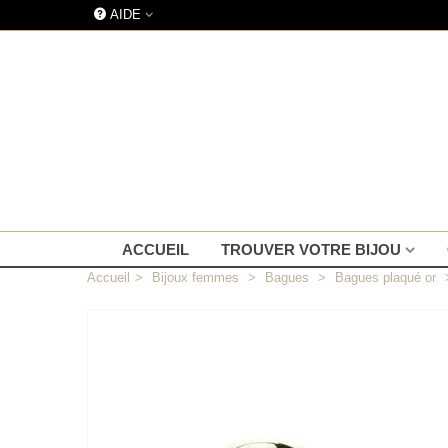
AIDE
ACCUEIL
TROUVER VOTRE BIJOU
Accueil
>
Bijoux femmes
>
Bagues
>
Bagues plaqué or