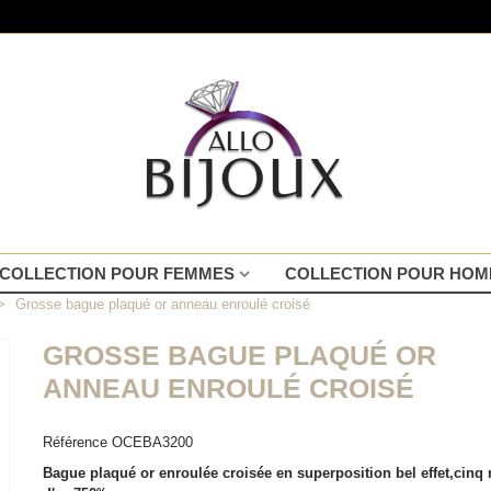
COLLECTION POUR FEMMES
COLLECTION POUR HO
>
Grosse bague plaqué or anneau enroulé croisé
GROSSE BAGUE PLAQUÉ OR
ANNEAU ENROULÉ CROISÉ
Référence
OCEBA3200
Bague plaqué or enroulée croisée en superposition bel effet,cinq