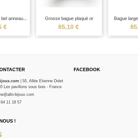
bel anneau...
Grosse bague plaqué or
Bague large
large...
5 €
65,10 €
65
ONTACTER
FACEBOOK
bijoux.com
| 55, Allée Etienne Dolet
20 Les pavillons sous bois - France
e@allo-bijoux.com
 64 11 18 57
NOUS !