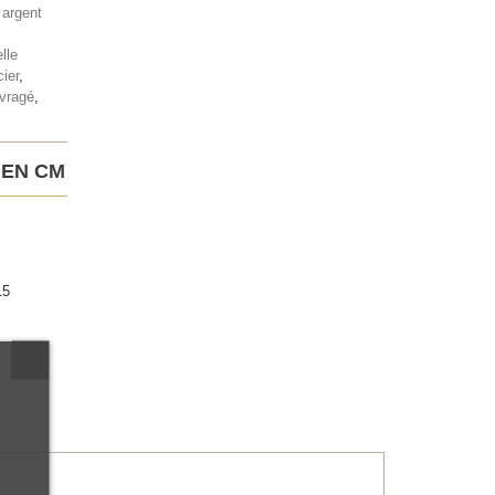
,
argent
lle
ier
,
vragé
,
 EN CM
15