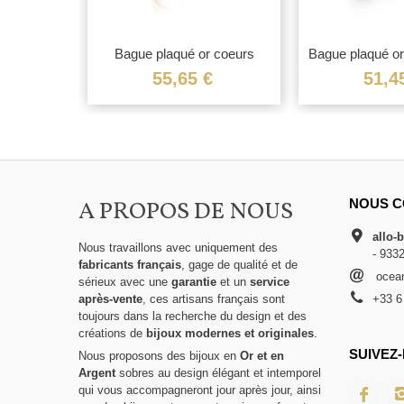
r large
Bague plaqué or coeurs
Bague plaqué or 
€
55,65 €
51,4
A PROPOS DE NOUS
NOUS C
allo-
Nous travaillons avec uniquement des
- 933
fabricants français
, gage de qualité et de
ocean
sérieux avec une
garantie
et un
service
après-vente
, ces artisans français sont
+33 6
toujours dans la recherche du design et des
créations de
bijoux modernes et originales
.
SUIVEZ-
Nous proposons des bijoux en
Or et en
Argent
sobres au design élégant et intemporel
qui vous accompagneront jour après jour, ainsi