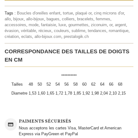
Tags :
Boucles d'oreilles enfant
,
tortue
,
plaqué or
,
cinq microns d'or
,
allo
,
bijoux
,
allo-bijoux
,
bagues
,
colliers
,
bracelets
,
femmes
,
accessoires
,
mode
,
fantaisie
,
luxe
,
gourmettes
,
ziconuim
,
or
,
argent
,
évasion
,
véritable
,
récieux
,
couleurs
,
sublime
,
tendances
,
romantique
,
création
,
eclats
,
allo-bijoux.com
,
prestalogik.ch
CORRESPONDANCE DES TAILLES DE DOIGTS
EN CM
**********
Tailles
48
50
52
54
56
58
60
62
64
66
68
Diametre
1,53
1,60
1,65
1,72
1,78
1,85
1,92
1,98
2,04
2,10
2,15
PAIMENTS SÉCURISÉS
Nous acceptons les cartes Visa, MasterCard et American
Express via PayGreen et PayPal