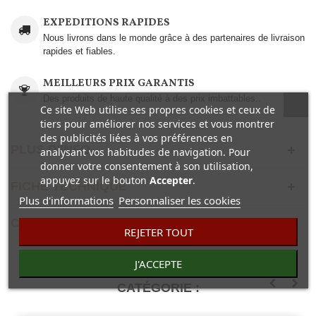
EXPEDITIONS RAPIDES
Nous livrons dans le monde grâce à des partenaires de livraison
rapides et fiables.
MEILLEURS PRIX GARANTIS
Des produits de haute qualité à des prix imbattables..
Ce site Web utilise ses propres cookies et ceux de
tiers pour améliorer nos services et vous montrer
des publicités liées à vos préférences en
PLUS D'INFO
analysant vos habitudes de navigation. Pour
donner votre consentement à son utilisation,
appuyez sur le bouton
Accepter
.
FICHE TECHNIQUE
Plus d'informations
Personnaliser les cookies
COMENTAIRES(0)
REJETER TOUT
J'ACCEPTE
30 AUTRES PRODUITS DANS LA MÊME
CATÉGORIE :