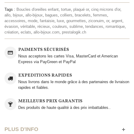
Tags :
Boucles d'oreilles enfant
,
tortue
,
plaqué or
,
cinq microns d'or
,
allo
,
bijoux
,
allo-bijoux
,
bagues
,
colliers
,
bracelets
,
femmes
,
accessoires
,
mode
,
fantaisie
,
luxe
,
gourmettes
,
ziconuim
,
or
,
argent
,
évasion
,
véritable
,
récieux
,
couleurs
,
sublime
,
tendances
,
romantique
,
création
,
eclats
,
allo-bijoux.com
,
prestalogik.ch
PAIMENTS SÉCURISÉS
Nous acceptons les cartes Visa, MasterCard et American
Express via PayGreen et PayPal
EXPEDITIONS RAPIDES
Nous livrons dans le monde grâce à des partenaires de livraison
rapides et fiables.
MEILLEURS PRIX GARANTIS
Des produits de haute qualité à des prix imbattables..
PLUS D'INFO