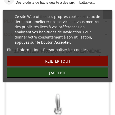
Des produits de haute qualité à des prix imbattables..
Ce site Web utilise ses propres cookies et ceux de
PLUS D'INFO
tiers pour améliorer nos services et vous montrer
des publicités liées à vos préférences en
analysant vos habitudes de navigation. Pour
COMENTAIRES(0)
donner votre consentement à son utilisation,
appuyez sur le bouton
Accepter
.
Plus d'informations
Personnaliser les cookies
15 AUTRES PRODUITS DANS LA MÊME
CATÉGORIE :
REJETER TOUT
J'ACCEPTE