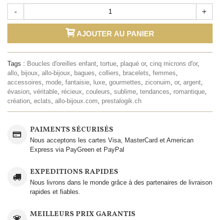
-
+
AJOUTER AU PANIER
Tags :
Boucles d'oreilles enfant
,
tortue
,
plaqué or
,
cinq microns d'or
,
allo
,
bijoux
,
allo-bijoux
,
bagues
,
colliers
,
bracelets
,
femmes
,
accessoires
,
mode
,
fantaisie
,
luxe
,
gourmettes
,
ziconuim
,
or
,
argent
,
évasion
,
véritable
,
récieux
,
couleurs
,
sublime
,
tendances
,
romantique
,
création
,
eclats
,
allo-bijoux.com
,
prestalogik.ch
PAIMENTS SÉCURISÉS
Nous acceptons les cartes Visa, MasterCard et American
Express via PayGreen et PayPal
EXPEDITIONS RAPIDES
Nous livrons dans le monde grâce à des partenaires de livraison
rapides et fiables.
MEILLEURS PRIX GARANTIS