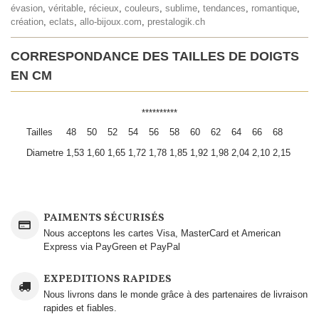
évasion
,
véritable
,
récieux
,
couleurs
,
sublime
,
tendances
,
romantique
,
création
,
eclats
,
allo-bijoux.com
,
prestalogik.ch
CORRESPONDANCE DES TAILLES DE DOIGTS
EN CM
**********
Tailles
48
50
52
54
56
58
60
62
64
66
68
Diametre
1,53
1,60
1,65
1,72
1,78
1,85
1,92
1,98
2,04
2,10
2,15
PAIMENTS SÉCURISÉS
Nous acceptons les cartes Visa, MasterCard et American
Express via PayGreen et PayPal
EXPEDITIONS RAPIDES
Nous livrons dans le monde grâce à des partenaires de livraison
rapides et fiables.