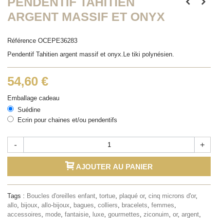
PENDENTIF TAHITIEN
ARGENT MASSIF ET ONYX
Référence
OCEPE36283
Pendentif Tahitien argent massif et onyx.Le tiki polynésien.
54,60 €
Emballage cadeau
Suédine
Ecrin pour chaines et/ou pendentifs
-
+
AJOUTER AU PANIER
Tags :
Boucles d'oreilles enfant
,
tortue
,
plaqué or
,
cinq microns d'or
,
allo
,
bijoux
,
allo-bijoux
,
bagues
,
colliers
,
bracelets
,
femmes
,
accessoires
,
mode
,
fantaisie
,
luxe
,
gourmettes
,
ziconuim
,
or
,
argent
,