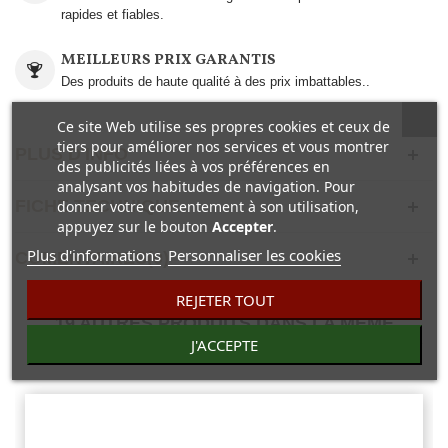
rapides et fiables.
MEILLEURS PRIX GARANTIS
Des produits de haute qualité à des prix imbattables..
Ce site Web utilise ses propres cookies et ceux de
tiers pour améliorer nos services et vous montrer
PLUS D'INFO
des publicités liées à vos préférences en
analysant vos habitudes de navigation. Pour
FICHE TECHNIQUE
donner votre consentement à son utilisation,
appuyez sur le bouton
Accepter
.
Plus d'informations
Personnaliser les cookies
COMENTAIRES(0)
REJETER TOUT
19 AUTRES PRODUITS DANS LA MÊME
J'ACCEPTE
CATÉGORIE :