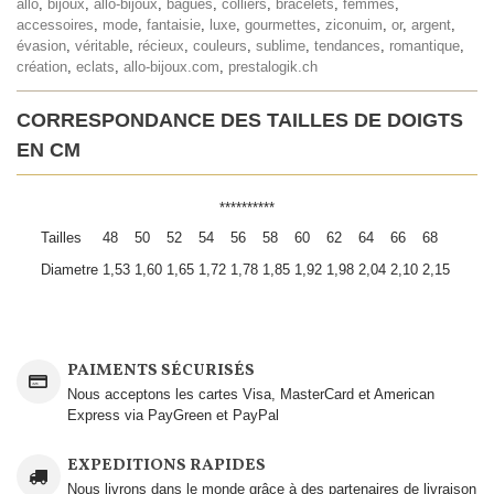
allo
,
bijoux
,
allo-bijoux
,
bagues
,
colliers
,
bracelets
,
femmes
,
accessoires
,
mode
,
fantaisie
,
luxe
,
gourmettes
,
ziconuim
,
or
,
argent
,
évasion
,
véritable
,
récieux
,
couleurs
,
sublime
,
tendances
,
romantique
,
création
,
eclats
,
allo-bijoux.com
,
prestalogik.ch
CORRESPONDANCE DES TAILLES DE DOIGTS
EN CM
**********
Tailles
48
50
52
54
56
58
60
62
64
66
68
Diametre
1,53
1,60
1,65
1,72
1,78
1,85
1,92
1,98
2,04
2,10
2,15
PAIMENTS SÉCURISÉS
Nous acceptons les cartes Visa, MasterCard et American
Express via PayGreen et PayPal
EXPEDITIONS RAPIDES
Nous livrons dans le monde grâce à des partenaires de livraison