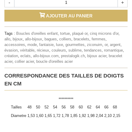
-
+
AJOUTER AU PANIER
Tags :
Boucles d'oreilles enfant
,
tortue
,
plaqué or
,
cinq microns d'or
,
allo
,
bijoux
,
allo-bijoux
,
bagues
,
colliers
,
bracelets
,
femmes
,
accessoires
,
mode
,
fantaisie
,
luxe
,
gourmettes
,
ziconuim
,
or
,
argent
,
évasion
,
véritable
,
récieux
,
couleurs
,
sublime
,
tendances
,
romantique
,
création
,
eclats
,
allo-bijoux.com
,
prestalogik.ch
,
bijoux acier
,
bracelet
acier
,
collier acier
,
boucle d'oreilles acier
CORRESPONDANCE DES TAILLES DE DOIGTS
EN CM
**********
Tailles
48
50
52
54
56
58
60
62
64
66
68
Diametre
1,53
1,60
1,65
1,72
1,78
1,85
1,92
1,98
2,04
2,10
2,15