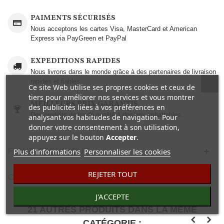
PAIMENTS SÉCURISÉS
Nous acceptons les cartes Visa, MasterCard et American
Express via PayGreen et PayPal
EXPEDITIONS RAPIDES
Nous livrons dans le monde grâce à des partenaires de livraison
rapides et fiables.
Ce site Web utilise ses propres cookies et ceux de
tiers pour améliorer nos services et vous montrer
MEILLEURS PRIX GARANTIS
des publicités liées à vos préférences en
Des produits de haute qualité à des prix imbattables..
analysant vos habitudes de navigation. Pour
donner votre consentement à son utilisation,
appuyez sur le bouton
Accepter
.
FICHE TECHNIQUE
Plus d'informations
Personnaliser les cookies
REJETER TOUT
COMENTAIRES(0)
J'ACCEPTE
21 AUTRES PRODUITS DANS LA MÊME
CATÉGORIE :