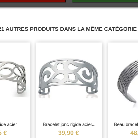
Mode
21 AUTRES PRODUITS DANS LA MÊME CATÉGORIE 
ide acier
Bracelet jonc rigide acier...
Beau bracel
cs...
ri
5 €
39,90 €
48