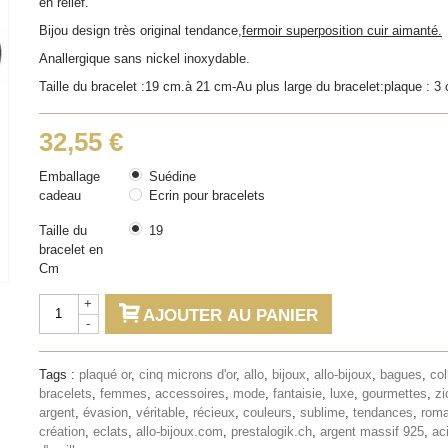
en relief.
Bijou design très original tendance,
fermoir superposition cuir aimanté.
Anallergique sans nickel inoxydable.
Taille du bracelet :19 cm.à 21 cm-Au plus large du bracelet:plaque : 3
32,55 €
Emballage
Suédine
cadeau
Ecrin pour bracelets
Taille du
19
bracelet en
Cm
+
AJOUTER AU PANIER
-
Tags :
plaqué or
,
cinq microns d'or
,
allo
,
bijoux
,
allo-bijoux
,
bagues
,
col
bracelets
,
femmes
,
accessoires
,
mode
,
fantaisie
,
luxe
,
gourmettes
,
zi
argent
,
évasion
,
véritable
,
récieux
,
couleurs
,
sublime
,
tendances
,
roma
création
,
eclats
,
allo-bijoux.com
,
prestalogik.ch
,
argent massif 925
,
ac