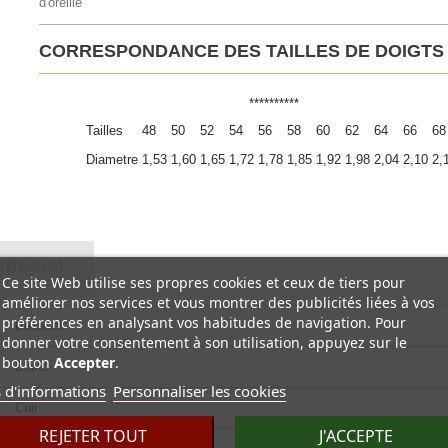
d'oreille
CORRESPONDANCE DES TAILLES DE DOIGTS
**********
Tailles
48
50
52
54
56
58
60
62
64
66
68
Diametre
1,53
1,60
1,65
1,72
1,78
1,85
1,92
1,98
2,04
2,10
2,
RES(0)
Ce site Web utilise ses propres cookies et ceux de tiers pour
améliorer nos services et vous montrer des publicités liées à vos
préférences en analysant vos habitudes de navigation. Pour
Bracelet
donner votre consentement à son utilisation, appuyez sur le
bouton
Accepter
.
Blanc
 d'informations
Personnaliser les cookies
Cuir
REJETER TOUT
J'ACCEPTE