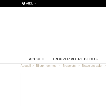
AIDE
ACCUEIL
TROUVER VOTRE BIJOU
Accueil
>
Bijoux femmes
>
Bracelets
>
Bracelets acier