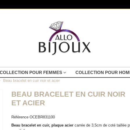
COLLECTION POUR FEMMES
COLLECTION POUR HO
>
Beau bracelet en cuir noir et acier
BEAU BRACELET EN CUIR NOIR
ET ACIER
Référence
OCEBR831100
Beau bracelet en cuir, plaque acier
carrée de 3,5cm de coté taillée 