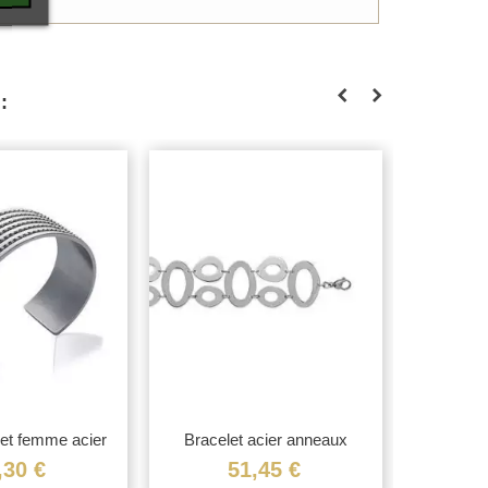
:
et femme acier
Bracelet acier anneaux
Bracele
gide...
ovalisés...
,30 €
51,45 €