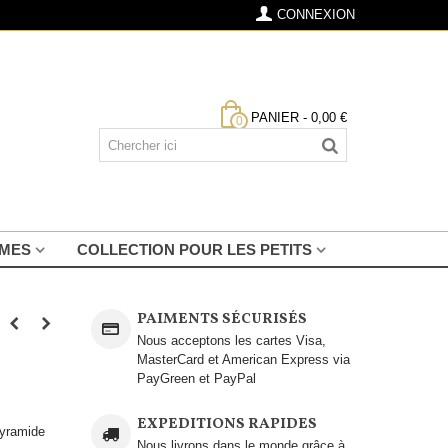
CONNEXION
PANIER
-
0,00 €
0
MMES
COLLECTION POUR LES PETITS
PAIMENTS SÉCURISÉS
Nous acceptons les cartes Visa,
MasterCard et American Express via
PayGreen et PayPal
EXPEDITIONS RAPIDES
pyramide
Nous livrons dans le monde grâce à