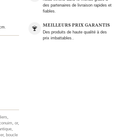
des partenaires de livraison rapides et
fiables.
MEILLEURS PRIX GARANTIS
 cm.
Des produits de haute qualité à des
prix imbattables..
liers
,
conuim
,
or
,
ntique
,
ier
,
boucle