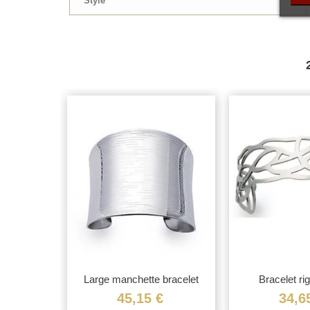
Style
se rigide
Large manchette bracelet
Bracelet rig
rigide...
entrela
€
45,15 €
34,6