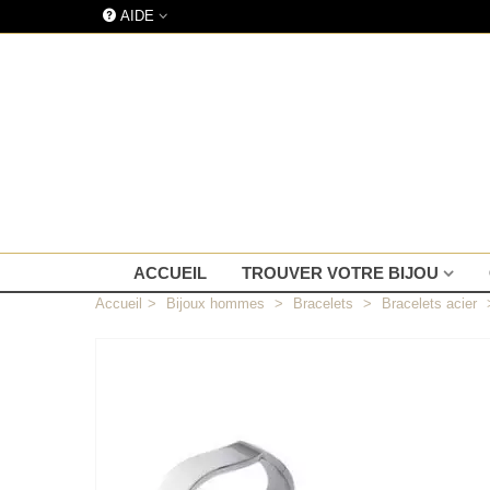
AIDE
ACCUEIL
TROUVER VOTRE BIJOU
Accueil
>
Bijoux hommes
>
Bracelets
>
Bracelets acier