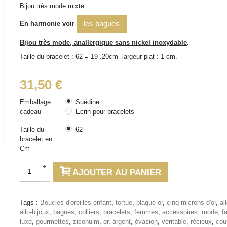
Bijou très mode mixte.
les bagues
En harmonie voir
Bijou très mode, anallergique sans nickel inoxydable
.
Taille du bracelet : 62 = 19 .20cm -largeur plat : 1 cm.
31,50 €
Emballage
Suédine
cadeau
Ecrin pour bracelets
Taille du
62
bracelet en
Cm
+
AJOUTER AU PANIER
-
Tags :
Boucles d'oreilles enfant
,
tortue
,
plaqué or
,
cinq microns d'or
,
al
allo-bijoux
,
bagues
,
colliers
,
bracelets
,
femmes
,
accessoires
,
mode
,
f
luxe
,
gourmettes
,
ziconuim
,
or
,
argent
,
évasion
,
véritable
,
récieux
,
cou