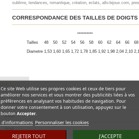
sublime
,
tendances
,
romantique
,
création
,
eclats
,
allo-bijoux.com
,
pres
CORRESPONDANCE DES TAILLES DE DOIGTS
**********
Tailles
48
50
52
54
56
58
60
62
64
66
68
Diametre
1,53
1,60
1,65
1,72
1,78
1,85
1,92
1,98
2,04
2,10
2,
RES(0)
Ce site Web utilise ses propres cookies et ceux de tiers pour
améliorer nos services et vous montrer des publicités liées à vos
préférences en analysant vos habitudes de navigation. Pour
Bracelet
donner votre consentement à son utilisation, appuyez sur le
bouton
Accepter
.
Blanc
 d'informations
Personnaliser les cookies
Acier
REJETER TOUT
J'ACCEPTE