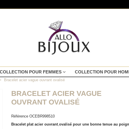
COLLECTION POUR FEMMES
COLLECTION POUR HO
>
Bracelet acier vague ouvrant ovalisé
BRACELET ACIER VAGUE
OUVRANT OVALISÉ
Référence
OCEBR998510
Bracelet plat acier ouvrant
,
ovalisé pour une bonne tenue au poign