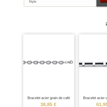
Style
brossé
Bracelet acier grain de café
Bracelet acier 
e
hom
€
38,85 €
61,9