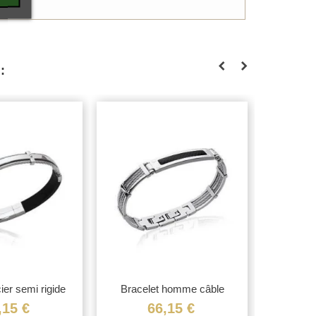
:
ier semi rigide
Bracelet homme câble
Jonc d'a
torsadé...
,15 €
66,15 €