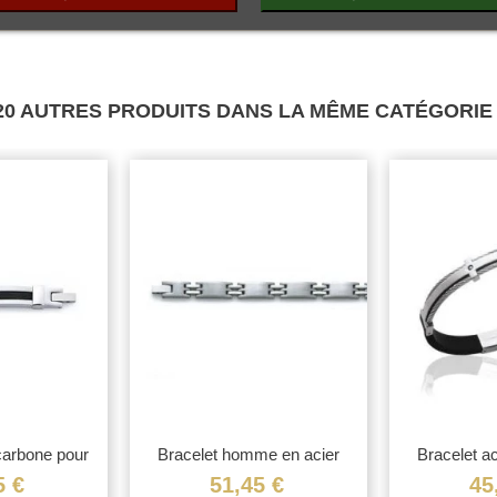
Mode
20 AUTRES PRODUITS DANS LA MÊME CATÉGORIE 
carbone pour
Bracelet homme en acier
Bracelet ac
me
5 €
51,45 €
45