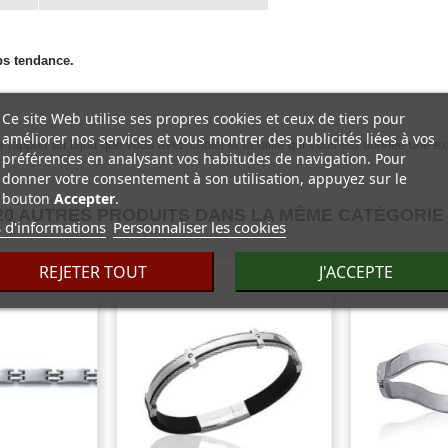
ps tendance.
Ce site Web utilise ses propres cookies et ceux de tiers pour
.
améliorer nos services et vous montrer des publicités liées à vos
 rapport au bijou que vous avez choisi et la taille qui vous est donnée une ex
préférences en analysant vos habitudes de navigation. Pour
donner votre consentement à son utilisation, appuyez sur le
bouton
Accepter
.
20 AUTRES PRODUITS DANS LA MÊME CATÉGORIE 
 d'informations
Personnaliser les cookies
REJETER TOUT
J'ACCEPTE