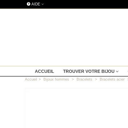
AIDE
ACCUEIL
TROUVER VOTRE BIJOU
Accueil
>
Bijoux hommes
>
Bracelets
>
Bracelets acier