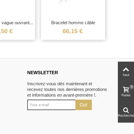
r vague ouvrant...
Bracelet homme câble
Jonc d'a
torsadé...
,50 €
66,15 €
NEWSLETTER
haut
Inscrivez-vous dès maintenant et
0
recevez toutes nos dernières promotions
et informations en avant-première !.
Panier
Go!
Recherche