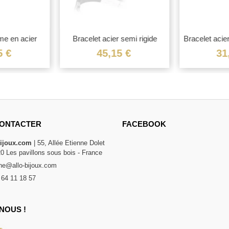
me en acier
Bracelet acier semi rigide
Bracelet acie
5 €
45,15 €
31
ONTACTER
FACEBOOK
bijoux.com
| 55, Allée Etienne Dolet
20 Les pavillons sous bois - France
e@allo-bijoux.com
 64 11 18 57
NOUS !