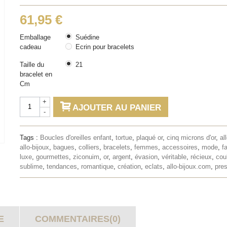
61,95 €
Emballage
Suédine
cadeau
Ecrin pour bracelets
Taille du
21
bracelet en
Cm
+
AJOUTER AU PANIER
-
Tags :
Boucles d'oreilles enfant
,
tortue
,
plaqué or
,
cinq microns d'or
,
al
allo-bijoux
,
bagues
,
colliers
,
bracelets
,
femmes
,
accessoires
,
mode
,
f
luxe
,
gourmettes
,
ziconuim
,
or
,
argent
,
évasion
,
véritable
,
récieux
,
cou
sublime
,
tendances
,
romantique
,
création
,
eclats
,
allo-bijoux.com
,
pres
E
COMMENTAIRES(0)