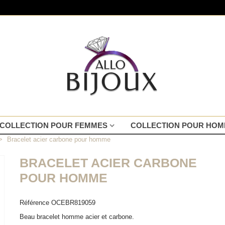
COLLECTION POUR FEMMES
COLLECTION POUR HO
>
Bracelet acier carbone pour homme
BRACELET ACIER CARBONE
POUR HOMME
Référence
OCEBR819059
Beau bracelet homme acier et carbone.