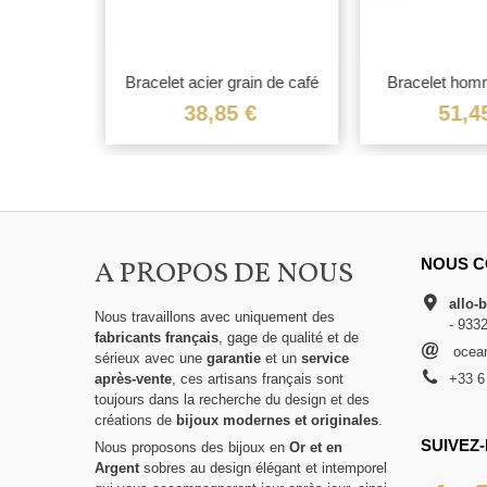
brossé
Bracelet acier grain de café
Bracelet hom
e
€
38,85 €
51,4
A PROPOS DE NOUS
NOUS C
allo-
Nous travaillons avec uniquement des
- 933
fabricants français
, gage de qualité et de
ocean
sérieux avec une
garantie
et un
service
après-vente
, ces artisans français sont
+33 6
toujours dans la recherche du design et des
créations de
bijoux modernes et originales
.
SUIVEZ-
Nous proposons des bijoux en
Or et en
Argent
sobres au design élégant et intemporel