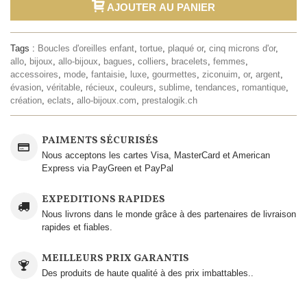
AJOUTER AU PANIER
Tags :
Boucles d'oreilles enfant
,
tortue
,
plaqué or
,
cinq microns d'or
,
allo
,
bijoux
,
allo-bijoux
,
bagues
,
colliers
,
bracelets
,
femmes
,
accessoires
,
mode
,
fantaisie
,
luxe
,
gourmettes
,
ziconuim
,
or
,
argent
,
évasion
,
véritable
,
récieux
,
couleurs
,
sublime
,
tendances
,
romantique
,
création
,
eclats
,
allo-bijoux.com
,
prestalogik.ch
PAIMENTS SÉCURISÉS
Nous acceptons les cartes Visa, MasterCard et American
Express via PayGreen et PayPal
EXPEDITIONS RAPIDES
Nous livrons dans le monde grâce à des partenaires de livraison
rapides et fiables.
MEILLEURS PRIX GARANTIS
Des produits de haute qualité à des prix imbattables..