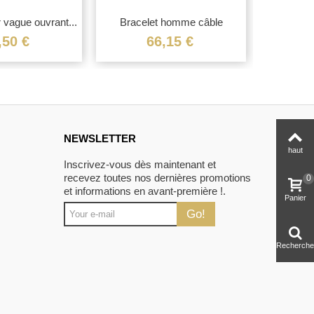
r vague ouvrant...
Bracelet homme câble
Jonc d'a
torsadé...
,50 €
66,15 €
NEWSLETTER
haut
Inscrivez-vous dès maintenant et
recevez toutes nos dernières promotions
0
et informations en avant-première !.
Panier
Go!
Recherche