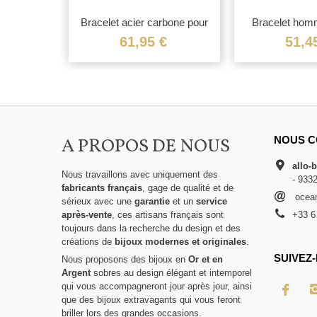
brossé
Bracelet acier carbone pour
Bracelet hom
e
homme
€
61,95 €
51,4
A PROPOS DE NOUS
NOUS C
allo-
Nous travaillons avec uniquement des
- 933
fabricants français
, gage de qualité et de
ocean
sérieux avec une
garantie
et un
service
après-vente
, ces artisans français sont
+33 6
toujours dans la recherche du design et des
créations de
bijoux modernes et originales
.
SUIVEZ-
Nous proposons des bijoux en
Or et en
Argent
sobres au design élégant et intemporel
qui vous accompagneront jour après jour, ainsi
que des bijoux extravagants qui vous feront
briller lors des grandes occasions.