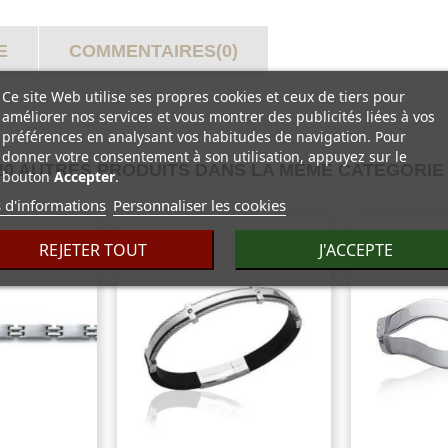
E
COMMENTAIRES(0)
Ce site Web utilise ses propres cookies et ceux de tiers pour
améliorer nos services et vous montrer des publicités liées à vos
préférences en analysant vos habitudes de navigation. Pour
donner votre consentement à son utilisation, appuyez sur le
20 AUTRES PRODUITS DANS LA MÊME CATÉGORIE 
bouton
Accepter
.
 d'informations
Personnaliser les cookies
REJETER TOUT
J'ACCEPTE