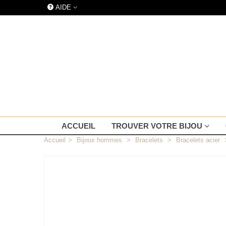
AIDE
ACCUEIL
TROUVER VOTRE BIJOU
Accueil
>
Bijoux hommes
>
Bracelets
>
Bracelets acier