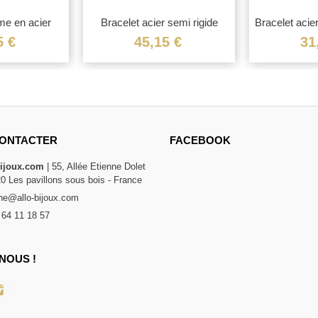
me en acier
Bracelet acier semi rigide
Bracelet acie
5 €
45,15 €
31
ONTACTER
FACEBOOK
bijoux.com
| 55, Allée Etienne Dolet
20 Les pavillons sous bois - France
e@allo-bijoux.com
 64 11 18 57
NOUS !