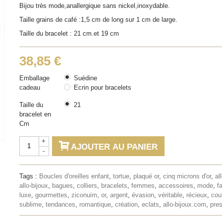
Bijou très mode,anallergique sans nickel,inoxydable.
Taille grains de café :1,5 cm de long sur 1 cm de large.
Taille du bracelet : 21 cm.et 19 cm
38,85 €
Emballage
Suédine
cadeau
Ecrin pour bracelets
Taille du
21
bracelet en
Cm
+
AJOUTER AU PANIER
-
Tags :
Boucles d'oreilles enfant
,
tortue
,
plaqué or
,
cinq microns d'or
,
al
allo-bijoux
,
bagues
,
colliers
,
bracelets
,
femmes
,
accessoires
,
mode
,
f
luxe
,
gourmettes
,
ziconuim
,
or
,
argent
,
évasion
,
véritable
,
récieux
,
cou
sublime
,
tendances
,
romantique
,
création
,
eclats
,
allo-bijoux.com
,
pres