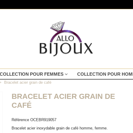
COLLECTION POUR FEMMES
COLLECTION POUR HO
>
Bracelet acier grain de café
BRACELET ACIER GRAIN DE
CAFÉ
Référence
OCEBR919057
Bracelet acier inoxydable grain de café homme, femme.