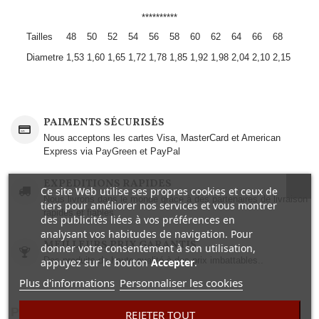
**********
Tailles
48
50
52
54
56
58
60
62
64
66
68
Diametre
1,53
1,60
1,65
1,72
1,78
1,85
1,92
1,98
2,04
2,10
2,15
PAIMENTS SÉCURISÉS
Nous acceptons les cartes Visa, MasterCard et American
Express via PayGreen et PayPal
EXPEDITIONS RAPIDES
Ce site Web utilise ses propres cookies et ceux de
Nous livrons dans le monde grâce à des partenaires de livraison
tiers pour améliorer nos services et vous montrer
rapides et fiables.
des publicités liées à vos préférences en
analysant vos habitudes de navigation. Pour
MEILLEURS PRIX GARANTIS
donner votre consentement à son utilisation,
Des produits de haute qualité à des prix imbattables..
appuyez sur le bouton
Accepter
.
Plus d'informations
Personnaliser les cookies
PLUS D'INFO
REJETER TOUT