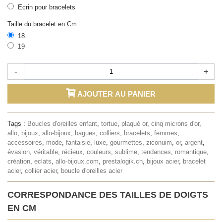
Ecrin pour bracelets
Taille du bracelet en Cm
18
19
-
+
AJOUTER AU PANIER
Tags :
Boucles d'oreilles enfant
,
tortue
,
plaqué or
,
cinq microns d'or
,
allo
,
bijoux
,
allo-bijoux
,
bagues
,
colliers
,
bracelets
,
femmes
,
accessoires
,
mode
,
fantaisie
,
luxe
,
gourmettes
,
ziconuim
,
or
,
argent
,
évasion
,
véritable
,
récieux
,
couleurs
,
sublime
,
tendances
,
romantique
,
création
,
eclats
,
allo-bijoux.com
,
prestalogik.ch
,
bijoux acier
,
bracelet
acier
,
collier acier
,
boucle d'oreilles acier
CORRESPONDANCE DES TAILLES DE DOIGTS
EN CM