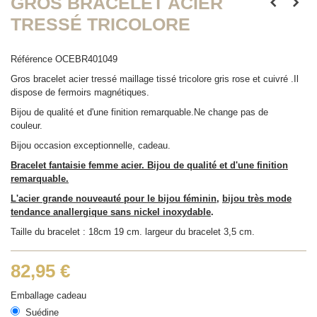
GROS BRACELET ACIER
TRESSÉ TRICOLORE
Référence
OCEBR401049
Gros bracelet acier tressé maillage tissé tricolore gris rose et cuivré .Il
dispose de fermoirs magnétiques.
Bijou de qualité et d'une finition remarquable.Ne change pas de
couleur.
Bijou occasion exceptionnelle, cadeau.
Bracelet fantaisie femme acier. Bijou de qualité et d'une finition
remarquable.
L'acier grande nouveauté pour le bijou féminin
,
bijou très mode
tendance anallergique sans nickel inoxydable
.
Taille du bracelet : 18cm 19 cm. largeur du bracelet 3,5 cm.
82,95 €
Emballage cadeau
Suédine