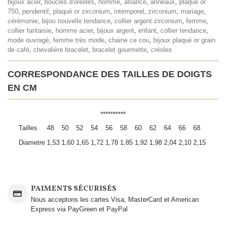
bijoux acier
,
boucles d'oreilles
,
homme
,
alliance
,
anneaux
,
plaqué or
750
,
pendentif
,
plaqué or zirconium
,
intemporel
,
zirconium
,
mariage
,
cérémonie
,
bijou nouvelle tendance
,
collier argent zirconium
,
femme
,
collier fantaisie
,
homme acier
,
bijoux argent
,
enfant
,
collier tendance
,
mode ouvragé
,
femme très mode
,
chaine ce cou
,
bijoux plaqué or grain
de café
,
chevalière bracelet
,
bracelet gourmette
,
créoles
CORRESPONDANCE DES TAILLES DE DOIGTS
EN CM
**********
Tailles
48
50
52
54
56
58
60
62
64
66
68
Diametre
1,53
1,60
1,65
1,72
1,78
1,85
1,92
1,98
2,04
2,10
2,15
PAIMENTS SÉCURISÉS
Nous acceptons les cartes Visa, MasterCard et American
Express via PayGreen et PayPal