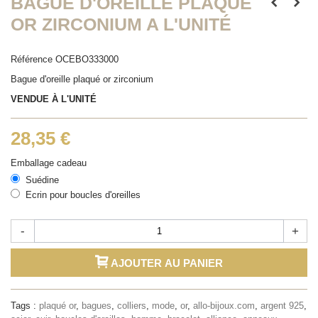
BAGUE D'OREILLE PLAQUÉ
OR ZIRCONIUM A L'UNITÉ
Référence
OCEBO333000
Bague d'oreille plaqué or zirconium
VENDUE À L'UNITÉ
28,35 €
Emballage cadeau
Suédine
Ecrin pour boucles d'oreilles
-
+
AJOUTER AU PANIER
Tags :
plaqué or
,
bagues
,
colliers
,
mode
,
or
,
allo-bijoux.com
,
argent 925
,