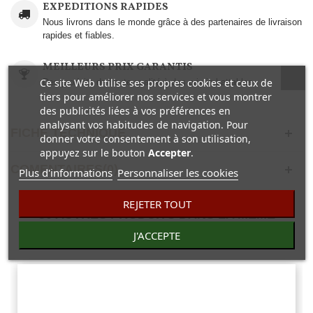
EXPEDITIONS RAPIDES
Nous livrons dans le monde grâce à des partenaires de livraison
rapides et fiables.
MEILLEURS PRIX GARANTIS
Ce site Web utilise ses propres cookies et ceux de
Des produits de haute qualité à des prix imbattables..
tiers pour améliorer nos services et vous montrer
des publicités liées à vos préférences en
analysant vos habitudes de navigation. Pour
FICHE TECHNIQUE
donner votre consentement à son utilisation,
appuyez sur le bouton
Accepter
.
COMENTAIRES(0)
Plus d'informations
Personnaliser les cookies
REJETER TOUT
30 AUTRES PRODUITS DANS LA MÊME
CATÉGORIE :
J'ACCEPTE