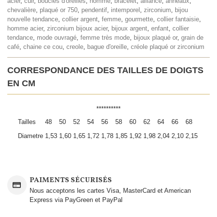
acier
,
cuir
,
boucles d'oreilles
,
homme
,
bracelet
,
alliance
,
anneaux
,
chevalière
,
plaqué or 750
,
pendentif
,
intemporel
,
zirconium
,
bijou
nouvelle tendance
,
collier argent
,
femme
,
gourmette
,
collier fantaisie
,
homme acier
,
zirconium bijoux acier
,
bijoux argent
,
enfant
,
collier
tendance
,
mode ouvragé
,
femme très mode
,
bijoux plaqué or
,
grain de
café
,
chaine ce cou
,
creole
,
bague d'oreille
,
créole plaqué or zirconium
CORRESPONDANCE DES TAILLES DE DOIGTS
EN CM
**********
Tailles
48
50
52
54
56
58
60
62
64
66
68
Diametre
1,53
1,60
1,65
1,72
1,78
1,85
1,92
1,98
2,04
2,10
2,15
PAIMENTS SÉCURISÉS
Nous acceptons les cartes Visa, MasterCard et American
Express via PayGreen et PayPal