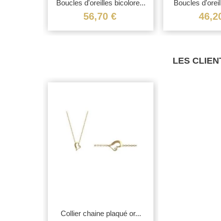
reilles...
Boucles d'oreilles bicolore...
Boucles d'oreil
€
56,70 €
46,2
LES CLIEN
Collier chaine plaqué or...