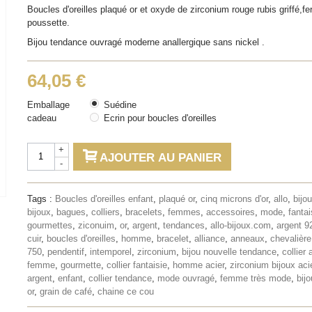
Boucles d'oreilles plaqué or et oxyde de zirconium rouge rubis griffé,fe
poussette.
Bijou tendance ouvragé moderne anallergique sans nickel .
64,05 €
Emballage
Suédine
cadeau
Ecrin pour boucles d'oreilles
+
AJOUTER AU PANIER
-
Tags :
Boucles d'oreilles enfant
,
plaqué or
,
cinq microns d'or
,
allo
,
bijo
bijoux
,
bagues
,
colliers
,
bracelets
,
femmes
,
accessoires
,
mode
,
fantai
gourmettes
,
ziconuim
,
or
,
argent
,
tendances
,
allo-bijoux.com
,
argent 9
cuir
,
boucles d'oreilles
,
homme
,
bracelet
,
alliance
,
anneaux
,
chevalière
750
,
pendentif
,
intemporel
,
zirconium
,
bijou nouvelle tendance
,
collier 
femme
,
gourmette
,
collier fantaisie
,
homme acier
,
zirconium bijoux aci
argent
,
enfant
,
collier tendance
,
mode ouvragé
,
femme très mode
,
bij
or
,
grain de café
,
chaine ce cou