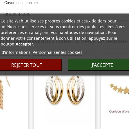
Oxyde de zirconium
ROUGE RUBIS
Ce site Web utilise ses propres cookies et ceux de tiers pour
améliorer nos services et vous montrer des publicités liées à vos
préférences en analysant vos habitudes de navigation. Pour
donner votre consentement à son utilisation, appuyez sur le
30 AUTRES PRODUITS DANS LA MÊME CATÉGORIE 
bouton
Accepter
.
 d'informations
Personnaliser les cookies
REJETER TOUT
J'ACCEPTE