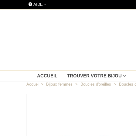
AIDE
ACCUEIL
TROUVER VOTRE BIJOU
Accueil
>
Bijoux femmes
>
Boucles d'oreilles
>
Boucles d