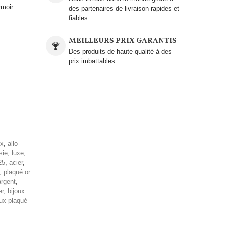
rmoir
des partenaires de livraison rapides et
fiables.
MEILLEURS PRIX GARANTIS
Des produits de haute qualité à des
prix imbattables..
ux
,
allo-
sie
,
luxe
,
25
,
acier
,
,
plaqué or
argent
,
er
,
bijoux
oux plaqué