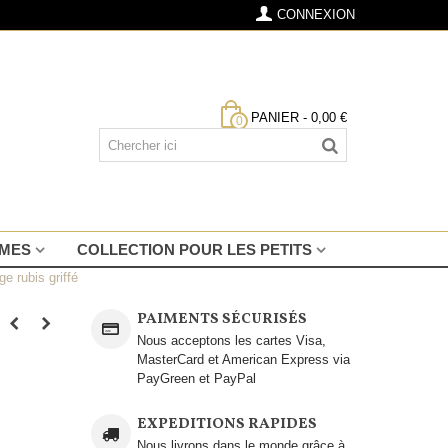
CONNEXION
PANIER
-
0,00 €
0
MMES
COLLECTION POUR LES PETITS
e rubis griffé
PAIMENTS SÉCURISÉS
Nous acceptons les cartes Visa,
MasterCard et American Express via
PayGreen et PayPal
EXPEDITIONS RAPIDES
Nous livrons dans le monde grâce à