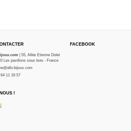
ONTACTER
FACEBOOK
bijoux.com
| 55, Allée Etienne Dolet
20 Les pavillons sous bois - France
e@allo-bijoux.com
 64 11 18 57
NOUS !