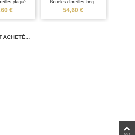
eilles plaqué...
Boucles d'oreilles long...
Boucles d
,60 €
54,60 €
 ACHETÉ...
haut