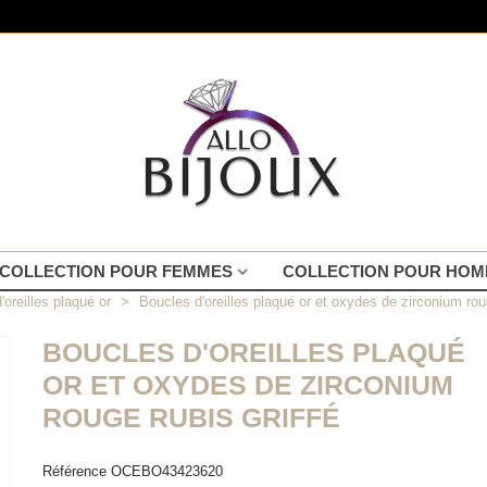
COLLECTION POUR FEMMES
COLLECTION POUR HO
'oreilles plaqué or
>
Boucles d'oreilles plaqué or et oxydes de zirconium roug
BOUCLES D'OREILLES PLAQUÉ
OR ET OXYDES DE ZIRCONIUM
ROUGE RUBIS GRIFFÉ
Référence
OCEBO43423620