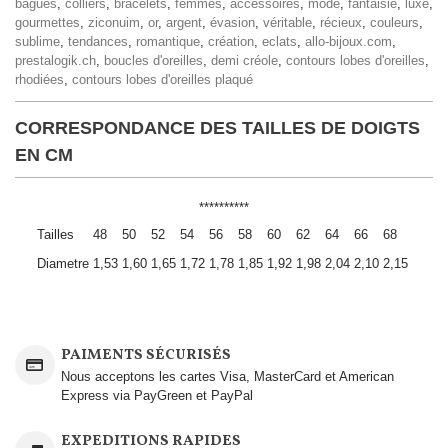
bagues
,
colliers
,
bracelets
,
femmes
,
accessoires
,
mode
,
fantaisie
,
luxe
,
gourmettes
,
ziconuim
,
or
,
argent
,
évasion
,
véritable
,
récieux
,
couleurs
,
sublime
,
tendances
,
romantique
,
création
,
eclats
,
allo-bijoux.com
,
prestalogik.ch
,
boucles d'oreilles
,
demi créole
,
contours lobes d'oreilles
,
rhodiées
,
contours lobes d'oreilles plaqué
CORRESPONDANCE DES TAILLES DE DOIGTS
EN CM
**********
Tailles
48
50
52
54
56
58
60
62
64
66
68
Diametre
1,53
1,60
1,65
1,72
1,78
1,85
1,92
1,98
2,04
2,10
2,15
PAIMENTS SÉCURISÉS
Nous acceptons les cartes Visa, MasterCard et American
Express via PayGreen et PayPal
EXPEDITIONS RAPIDES