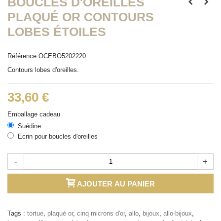
BOUCLES D'OREILLES
PLAQUÉ OR CONTOURS
LOBES ÉTOILES
Référence
OCEBO5202220
Contours lobes d'oreilles.
33,60 €
Emballage cadeau
Suédine
Ecrin pour boucles d'oreilles
-
+
AJOUTER AU PANIER
Tags :
tortue
,
plaqué or
,
cinq microns d'or
,
allo
,
bijoux
,
allo-bijoux
,