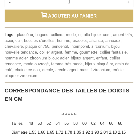
-
+
AJOUTER AU PANIER
Tags :
plaqué or
,
bagues
,
colliers
,
mode
,
or
,
allo-bijoux.com
,
argent 925
,
acier
,
cuir
,
boucles d'oreilles
,
homme
,
bracelet
,
alliance
,
anneaux
,
chevalière
,
plaqué or 750
,
pendentif
,
intemporel
,
zirconium
,
bijou
nouvelle tendance
,
collier argent
,
femme
,
gourmette
,
collier fantaisie
,
homme acier
,
zirconium bijoux acier
,
bijoux argent
,
enfant
,
collier
tendance
,
mode ouvragé
,
femme très mode
,
bijoux plaqué or
,
grain de
café
,
chaine ce cou
,
creole
,
créole argent massif zirconium
,
créole
plaqé or zirconium
CORRESPONDANCE DES TAILLES DE DOIGTS
EN CM
**********
Tailles
48
50
52
54
56
58
60
62
64
66
68
Diametre
1,53
1,60
1,65
1,72
1,78
1,85
1,92
1,98
2,04
2,10
2,15