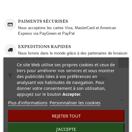
PAIMENTS SÉCURISÉS
Nous acceptons les cartes Visa, MasterCard et American
Express via PayGreen et PayPal
EXPEDITIONS RAPIDES
Nous livrons dans le monde grâce à des partenaires de livraison
rapides et fiables.
Ce site Web utilise ses propres cookies et ceux de
tiers pour améliorer nos services et vous montrer
MEILLEURS PRIX GARANTIS
des publicités liées à vos préférences en
Des produits de haute qualité à des prix imbattables..
analysant vos habitudes de navigation. Pour
donner votre consentement à son utilisation,
appuyez sur le bouton
Accepter
.
PLUS D'INFO
Plus d'informations
Personnaliser les cookies
FICHE TECHNIQUE
REJETER TOUT
J'ACCEPTE
COMENTAIRES(0)