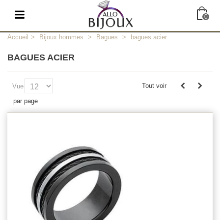
0
Accueil
>
Bijoux hommes
>
Bagues
>
bagues acier
BAGUES ACIER
Tout voir
Vue
par page