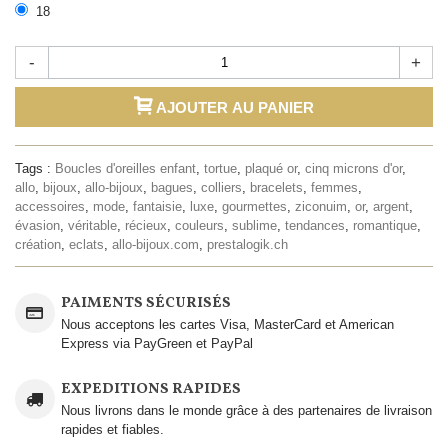
18
-
+
AJOUTER AU PANIER
Tags :
Boucles d'oreilles enfant
,
tortue
,
plaqué or
,
cinq microns d'or
,
allo
,
bijoux
,
allo-bijoux
,
bagues
,
colliers
,
bracelets
,
femmes
,
accessoires
,
mode
,
fantaisie
,
luxe
,
gourmettes
,
ziconuim
,
or
,
argent
,
évasion
,
véritable
,
récieux
,
couleurs
,
sublime
,
tendances
,
romantique
,
création
,
eclats
,
allo-bijoux.com
,
prestalogik.ch
PAIMENTS SÉCURISÉS
Nous acceptons les cartes Visa, MasterCard et American
Express via PayGreen et PayPal
EXPEDITIONS RAPIDES
Nous livrons dans le monde grâce à des partenaires de livraison
rapides et fiables.