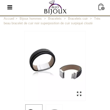
0
Accueil
>
Bijoux hommes
>
Bracelets
>
Bracelets cuir
>
Très
beau bracelet de cuir noir superposition de cuir surpiqué clouté