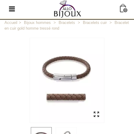
0
Accueil
>
Bijoux hommes
>
Bracelets
>
Bracelets cuir
>
Bracelet
en cuir gold homme tressé rond