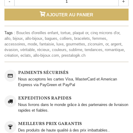
-
+
AJOUTER AU PANIER
Tags :
Boucles d'oreilles enfant
,
tortue
,
plaqué or
,
cinq microns d'or
,
allo
,
bijoux
,
allo-bijoux
,
bagues
,
colliers
,
bracelets
,
femmes
,
accessoires
,
mode
,
fantaisie
,
luxe
,
gourmettes
,
ziconuim
,
or
,
argent
,
évasion
,
véritable
,
récieux
,
couleurs
,
sublime
,
tendances
,
romantique
,
création
,
eclats
,
allo-bijoux.com
,
prestalogik.ch
PAIMENTS SÉCURISÉS
Nous acceptons les cartes Visa, MasterCard et American
Express via PayGreen et PayPal
EXPEDITIONS RAPIDES
Nous livrons dans le monde grâce à des partenaires de livraison
rapides et fiables.
MEILLEURS PRIX GARANTIS
Des produits de haute qualité à des prix imbattables..