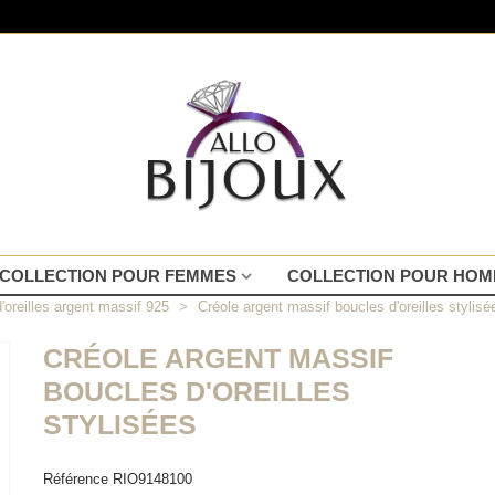
COLLECTION POUR FEMMES
COLLECTION POUR HO
'oreilles argent massif 925
>
Créole argent massif boucles d'oreilles stylisé
CRÉOLE ARGENT MASSIF
BOUCLES D'OREILLES
STYLISÉES
Référence
RIO9148100