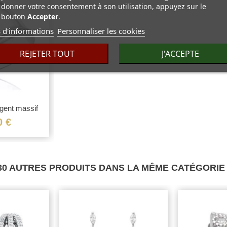
donner votre consentement à son utilisation, appuyez sur le
bouton
Accepter
.
 d'informations
Personnaliser les cookies
REJETER TOUT
J'ACCEPTE
rgent massif
rapide
...
0 €
30 AUTRES PRODUITS DANS LA MÊME CATÉGORIE 