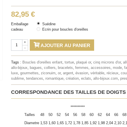
82,95 €
Emballage
Suédine
cadeau
Ecrin pour boucles d'oreilles
+
AJOUTER AU PANIER
-
Tags :
Boucles d'oreilles enfant
,
tortue
,
plaqué or
,
cinq microns d'or
,
al
allo-bijoux
,
bagues
,
colliers
,
bracelets
,
femmes
,
accessoires
,
mode
,
f
luxe
,
gourmettes
,
ziconuim
,
or
,
argent
,
évasion
,
véritable
,
récieux
,
cou
sublime
,
tendances
,
romantique
,
création
,
eclats
,
allo-bijoux.com
,
pres
CORRESPONDANCE DES TAILLES DE DOIGTS
**********
Tailles
48
50
52
54
56
58
60
62
64
66
68
Diametre
1,53
1,60
1,65
1,72
1,78
1,85
1,92
1,98
2,04
2,10
2,