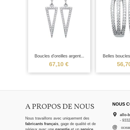
 argent...
Boucles d'oreilles argent...
Belles boucles 
€
67,10 €
56,7
A PROPOS DE NOUS
NOUS C
allo-
Nous travaillons avec uniquement des
- 933
fabricants français
, gage de qualité et de
ocean
sérieux avec une
garantie
et un
service