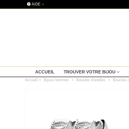
AIDE
ACCUEIL
TROUVER VOTRE BIJOU
Accueil
>
Bijoux femmes
>
Boucles d'oreilles
>
Boucles d