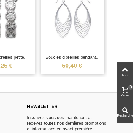
eilles petite...
Boucles d'oreilles pendant...
Boucles d
,25 €
50,40 €
haut
0
Panier
NEWSLETTER
Recherche
Inscrivez-vous dès maintenant et
recevez toutes nos dernières promotions
et informations en avant-première !.