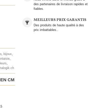
des partenaires de livraison rapides et
fiables.
MEILLEURS PRIX GARANTIS
Des produits de haute qualité à des
prix imbattables..
lo
,
bijoux
,
antaisie
,
leurs
,
talogik.ch
 EN CM
15