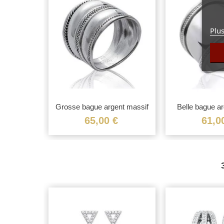
Plus
Grosse bague argent massif
Vue rapide
Belle bague a
Vue 
effet...
large
65,00 €
61,0