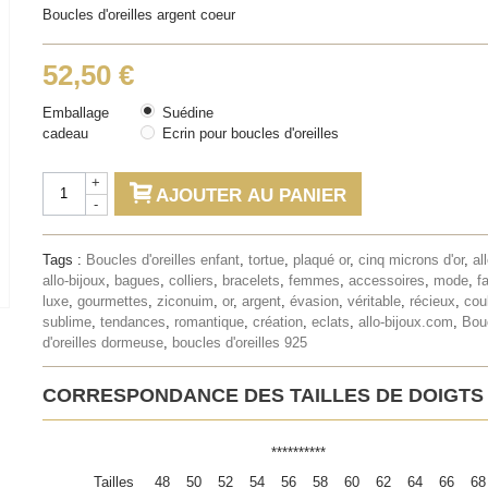
Boucles d'oreilles argent coeur
52,50 €
Emballage
Suédine
cadeau
Ecrin pour boucles d'oreilles
+
AJOUTER AU PANIER
-
Tags :
Boucles d'oreilles enfant
,
tortue
,
plaqué or
,
cinq microns d'or
,
al
allo-bijoux
,
bagues
,
colliers
,
bracelets
,
femmes
,
accessoires
,
mode
,
f
luxe
,
gourmettes
,
ziconuim
,
or
,
argent
,
évasion
,
véritable
,
récieux
,
cou
sublime
,
tendances
,
romantique
,
création
,
eclats
,
allo-bijoux.com
,
Bou
d'oreilles dormeuse
,
boucles d'oreilles 925
CORRESPONDANCE DES TAILLES DE DOIGTS
**********
Tailles
48
50
52
54
56
58
60
62
64
66
68