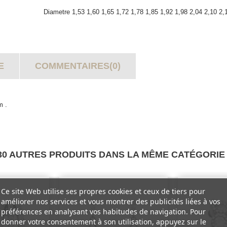
Diametre
1,53
1,60
1,65
1,72
1,78
1,85
1,92
1,98
2,04
2,10
2,
E
COMMENTAIRES(0)
m .
30 AUTRES PRODUITS DANS LA MÊME CATÉGORIE 
Ce site Web utilise ses propres cookies et ceux de tiers pour
améliorer nos services et vous montrer des publicités liées à vos
préférences en analysant vos habitudes de navigation. Pour
donner votre consentement à son utilisation, appuyez sur le