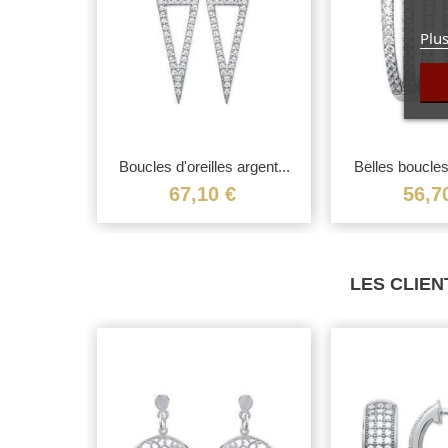
Plus
 argent...
Boucles d'oreilles argent...
Belles boucles 
€
67,10 €
56,7
LES CLIEN