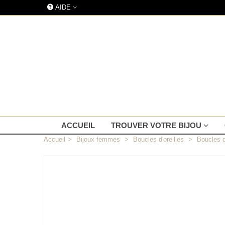
AIDE
ACCUEIL
TROUVER VOTRE BIJOU
Accueil
>
Bijoux femmes
>
Boucles d'oreilles
>
Boucles d