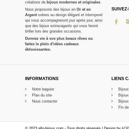
créations de
bijoux modernes et originales
.
SUIVEZ-
Nous proposons des bijoux en
Or et en
Argent
sobres au design élégant et intemporel
qui vous accompagneront jour après jour, ainsi
que des bijoux extravagants qui vous feront
briller lors des grandes occasions.
Donnez vie à vos plus beaux rêves ou
faites le plein d'idées cadeaux
éblouissantes.
INFORMATIONS
LIENS 
Notre baguier
Bijou
Plan du site
Bijou
Nous contacter
Bijoux
Fin de
© 2023 allo-bijoux.com - Tous droits réservés | Design by
ADP