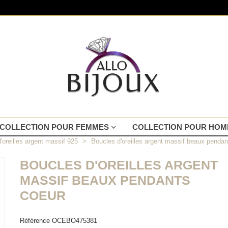
COLLECTION POUR FEMMES
COLLECTION POUR HO
'oreilles argent massif 925
>
Boucles d'oreilles argent massif beaux pendan
BOUCLES D'OREILLES ARGENT
MASSIF BEAUX PENDANTS
COEUR
Référence
OCEBO475381