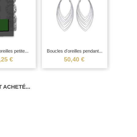
eilles petite...
Boucles d'oreilles pendant...
Boucles d
,25 €
50,40 €
 ACHETÉ...