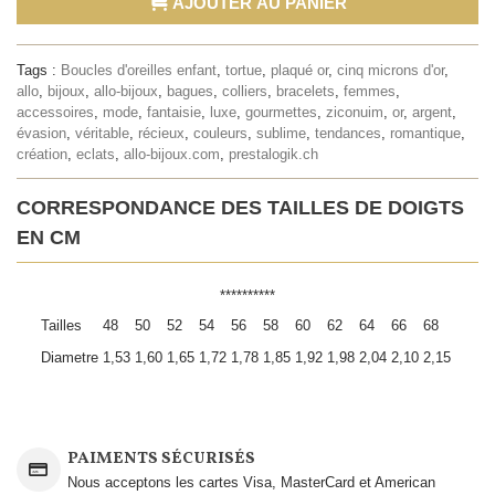
AJOUTER AU PANIER
Tags :
Boucles d'oreilles enfant
,
tortue
,
plaqué or
,
cinq microns d'or
,
allo
,
bijoux
,
allo-bijoux
,
bagues
,
colliers
,
bracelets
,
femmes
,
accessoires
,
mode
,
fantaisie
,
luxe
,
gourmettes
,
ziconuim
,
or
,
argent
,
évasion
,
véritable
,
récieux
,
couleurs
,
sublime
,
tendances
,
romantique
,
création
,
eclats
,
allo-bijoux.com
,
prestalogik.ch
CORRESPONDANCE DES TAILLES DE DOIGTS
EN CM
**********
Tailles
48
50
52
54
56
58
60
62
64
66
68
Diametre
1,53
1,60
1,65
1,72
1,78
1,85
1,92
1,98
2,04
2,10
2,15
PAIMENTS SÉCURISÉS
Nous acceptons les cartes Visa, MasterCard et American