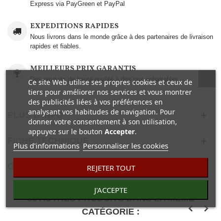
Express via PayGreen et PayPal
EXPEDITIONS RAPIDES
Nous livrons dans le monde grâce à des partenaires de livraison
rapides et fiables.
MEILLEURS PRIX GARANTIS
Des produits de haute qualité à des prix imbattables..
Ce site Web utilise ses propres cookies et ceux de
tiers pour améliorer nos services et vous montrer
des publicités liées à vos préférences en
analysant vos habitudes de navigation. Pour
PLUS D'INFO
donner votre consentement à son utilisation,
appuyez sur le bouton
Accepter
.
FICHE TECHNIQUE
Plus d'informations
Personnaliser les cookies
COMENTAIRES(0)
REJETER TOUT
J'ACCEPTE
30 AUTRES PRODUITS DANS LA MÊME
CATÉGORIE :