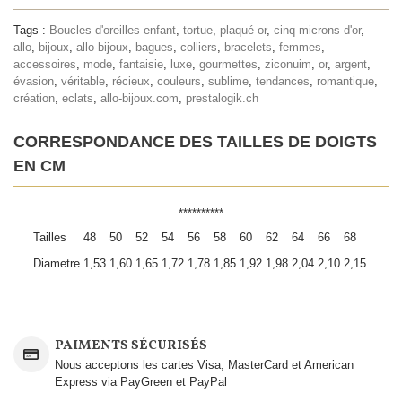
Tags :
Boucles d'oreilles enfant
,
tortue
,
plaqué or
,
cinq microns d'or
,
allo
,
bijoux
,
allo-bijoux
,
bagues
,
colliers
,
bracelets
,
femmes
,
accessoires
,
mode
,
fantaisie
,
luxe
,
gourmettes
,
ziconuim
,
or
,
argent
,
évasion
,
véritable
,
récieux
,
couleurs
,
sublime
,
tendances
,
romantique
,
création
,
eclats
,
allo-bijoux.com
,
prestalogik.ch
CORRESPONDANCE DES TAILLES DE DOIGTS
EN CM
**********
Tailles
48
50
52
54
56
58
60
62
64
66
68
Diametre
1,53
1,60
1,65
1,72
1,78
1,85
1,92
1,98
2,04
2,10
2,15
PAIMENTS SÉCURISÉS
Nous acceptons les cartes Visa, MasterCard et American
Express via PayGreen et PayPal