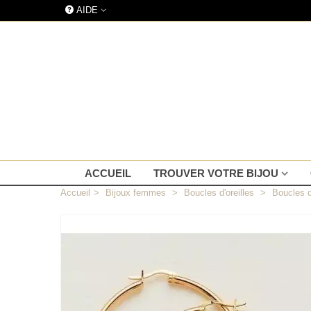
AIDE
ACCUEIL
TROUVER VOTRE BIJOU
Accueil
>
Bijoux femmes
>
Boucles d'oreilles
>
Boucles d