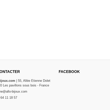
ONTACTER
FACEBOOK
bijoux.com
| 55, Allée Etienne Dolet
20 Les pavillons sous bois - France
e@allo-bijoux.com
 64 11 18 57