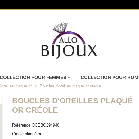
COLLECTION POUR FEMMES
COLLECTION POUR HO
'oreilles plaqué or
>
Boucles d'oreilles plaqué or créole
BOUCLES D'OREILLES PLAQUÉ
OR CRÉOLE
Référence
OCEBO294940
Créole plaqué or.