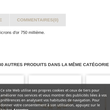
E
COMMENTAIRES(0)
microns d'or 750 millième.
30 AUTRES PRODUITS DANS LA MÊME CATÉGORIE 
Ce site Web utilise ses propres cookies et ceux de tiers pour
améliorer nos services et vous montrer des publicités liées à vos
préférences en analysant vos habitudes de navigation. Pour
donner votre consentement à son utilisation, appuyez sur le
bouton
Accepter
.