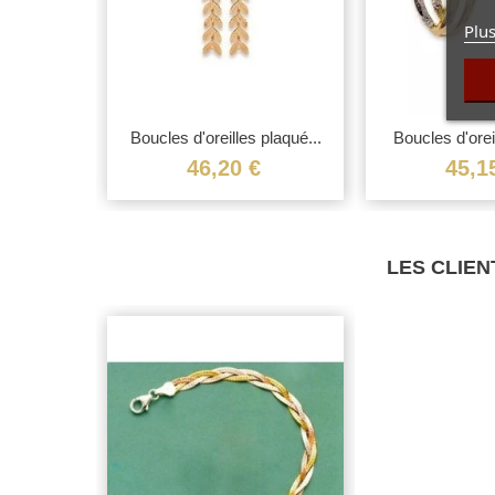
Plus
bicolore...
Boucles d'oreilles plaqué...
Boucles d'oreil
€
46,20 €
45,1
LES CLIEN