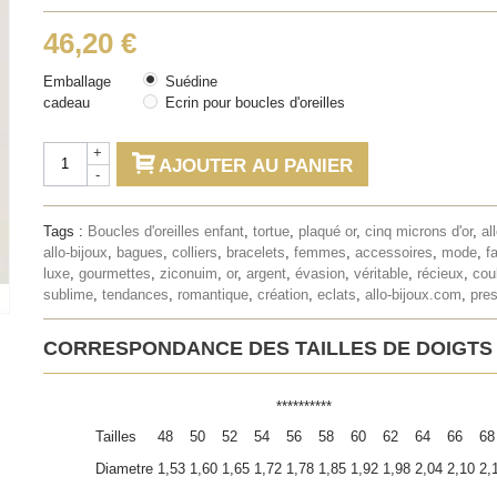
46,20 €
Emballage
Suédine
cadeau
Ecrin pour boucles d'oreilles
+
AJOUTER AU PANIER
-
Tags :
Boucles d'oreilles enfant
,
tortue
,
plaqué or
,
cinq microns d'or
,
al
allo-bijoux
,
bagues
,
colliers
,
bracelets
,
femmes
,
accessoires
,
mode
,
f
luxe
,
gourmettes
,
ziconuim
,
or
,
argent
,
évasion
,
véritable
,
récieux
,
cou
sublime
,
tendances
,
romantique
,
création
,
eclats
,
allo-bijoux.com
,
pres
CORRESPONDANCE DES TAILLES DE DOIGTS
**********
Tailles
48
50
52
54
56
58
60
62
64
66
68
Diametre
1,53
1,60
1,65
1,72
1,78
1,85
1,92
1,98
2,04
2,10
2,