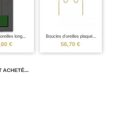
reilles long...
Boucles d'oreilles plaqué...
Boucles 
,60 €
56,70 €
 ACHETÉ...