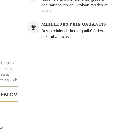
des partenaires de livraison rapides et
fiables.
MEILLEURS PRIX GARANTIS
Des produits de haute qualité à des
prix imbattables..
lo
,
bijoux
,
antaisie
,
leurs
,
talogik.ch
 EN CM
15