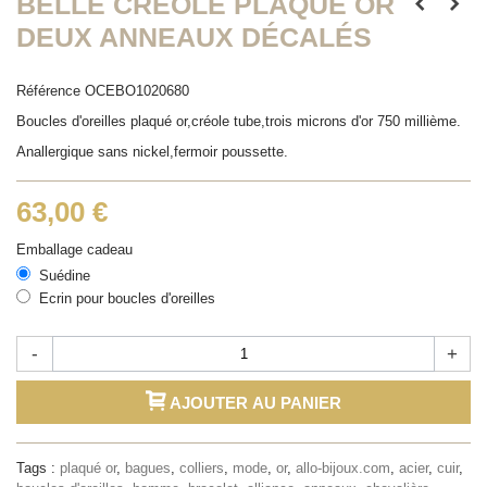
BELLE CRÉOLE PLAQUÉ OR
DEUX ANNEAUX DÉCALÉS
Référence
OCEBO1020680
Boucles d'oreilles plaqué or,créole tube,trois microns d'or 750 millième.
Anallergique sans nickel,fermoir poussette.
63,00 €
Emballage cadeau
Suédine
Ecrin pour boucles d'oreilles
-
+
AJOUTER AU PANIER
Tags :
plaqué or
,
bagues
,
colliers
,
mode
,
or
,
allo-bijoux.com
,
acier
,
cuir
,