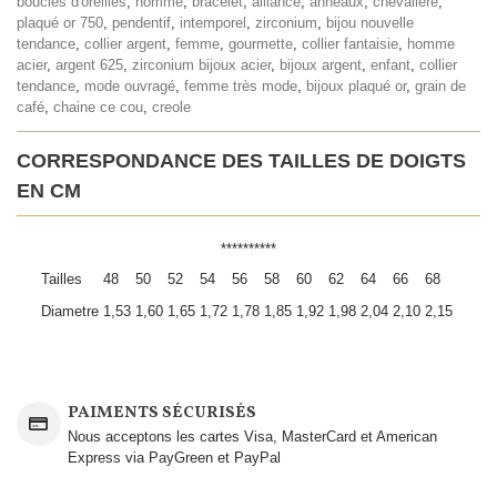
boucles d'oreilles
,
homme
,
bracelet
,
alliance
,
anneaux
,
chevalière
,
plaqué or 750
,
pendentif
,
intemporel
,
zirconium
,
bijou nouvelle
tendance
,
collier argent
,
femme
,
gourmette
,
collier fantaisie
,
homme
acier
,
argent 625
,
zirconium bijoux acier
,
bijoux argent
,
enfant
,
collier
tendance
,
mode ouvragé
,
femme très mode
,
bijoux plaqué or
,
grain de
café
,
chaine ce cou
,
creole
CORRESPONDANCE DES TAILLES DE DOIGTS
EN CM
**********
Tailles
48
50
52
54
56
58
60
62
64
66
68
Diametre
1,53
1,60
1,65
1,72
1,78
1,85
1,92
1,98
2,04
2,10
2,15
PAIMENTS SÉCURISÉS
Nous acceptons les cartes Visa, MasterCard et American
Express via PayGreen et PayPal