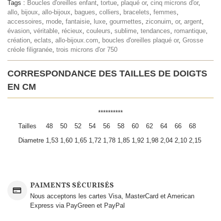
Tags :
Boucles d'oreilles enfant
,
tortue
,
plaqué or
,
cinq microns d'or
,
allo
,
bijoux
,
allo-bijoux
,
bagues
,
colliers
,
bracelets
,
femmes
,
accessoires
,
mode
,
fantaisie
,
luxe
,
gourmettes
,
ziconuim
,
or
,
argent
,
évasion
,
véritable
,
récieux
,
couleurs
,
sublime
,
tendances
,
romantique
,
création
,
eclats
,
allo-bijoux.com
,
boucles d'oreilles plaqué or
,
Grosse
créole filigranée
,
trois microns d'or 750
CORRESPONDANCE DES TAILLES DE DOIGTS
EN CM
**********
Tailles
48
50
52
54
56
58
60
62
64
66
68
Diametre
1,53
1,60
1,65
1,72
1,78
1,85
1,92
1,98
2,04
2,10
2,15
PAIMENTS SÉCURISÉS
Nous acceptons les cartes Visa, MasterCard et American
Express via PayGreen et PayPal