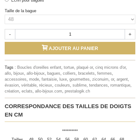
Ecrin pour bagues
Taille de la bague
-
+
AJOUTER AU PANIER
Tags :
Boucles d'oreilles enfant
,
tortue
,
plaqué or
,
cinq microns d'or
,
allo
,
bijoux
,
allo-bijoux
,
bagues
,
colliers
,
bracelets
,
femmes
,
accessoires
,
mode
,
fantaisie
,
luxe
,
gourmettes
,
ziconuim
,
or
,
argent
,
évasion
,
véritable
,
récieux
,
couleurs
,
sublime
,
tendances
,
romantique
,
création
,
eclats
,
allo-bijoux.com
,
prestalogik.ch
CORRESPONDANCE DES TAILLES DE DOIGTS
EN CM
**********
Tailles
48
50
52
54
56
58
60
62
64
66
68