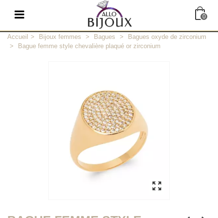
0
Accueil
>
Bijoux femmes
>
Bagues
>
Bagues oxyde de zirconium
>
Bague femme style chevalière plaqué or zirconium