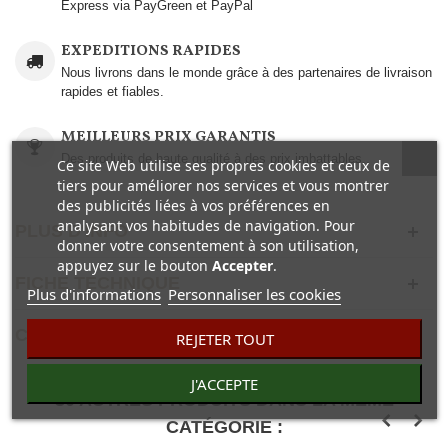
Express via PayGreen et PayPal
EXPEDITIONS RAPIDES
Nous livrons dans le monde grâce à des partenaires de livraison
rapides et fiables.
MEILLEURS PRIX GARANTIS
Des produits de haute qualité à des prix imbattables..
Ce site Web utilise ses propres cookies et ceux de
tiers pour améliorer nos services et vous montrer
des publicités liées à vos préférences en
analysant vos habitudes de navigation. Pour
PLUS D'INFO
donner votre consentement à son utilisation,
appuyez sur le bouton
Accepter
.
FICHE TECHNIQUE
Plus d'informations
Personnaliser les cookies
COMENTAIRES(0)
REJETER TOUT
J'ACCEPTE
30 AUTRES PRODUITS DANS LA MÊME
CATÉGORIE :