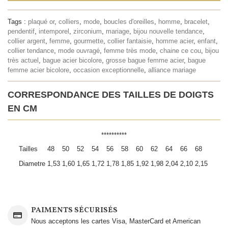
Tags :
plaqué or
,
colliers
,
mode
,
boucles d'oreilles
,
homme
,
bracelet
,
pendentif
,
intemporel
,
zirconium
,
mariage
,
bijou nouvelle tendance
,
collier argent
,
femme
,
gourmette
,
collier fantaisie
,
homme acier
,
enfant
,
collier tendance
,
mode ouvragé
,
femme très mode
,
chaine ce cou
,
bijou
très actuel
,
bague acier bicolore
,
grosse bague femme acier
,
bague
femme acier bicolore
,
occasion exceptionnelle
,
alliance mariage
CORRESPONDANCE DES TAILLES DE DOIGTS
EN CM
**********
Tailles
48
50
52
54
56
58
60
62
64
66
68
Diametre
1,53
1,60
1,65
1,72
1,78
1,85
1,92
1,98
2,04
2,10
2,15
PAIMENTS SÉCURISÉS
Nous acceptons les cartes Visa, MasterCard et American